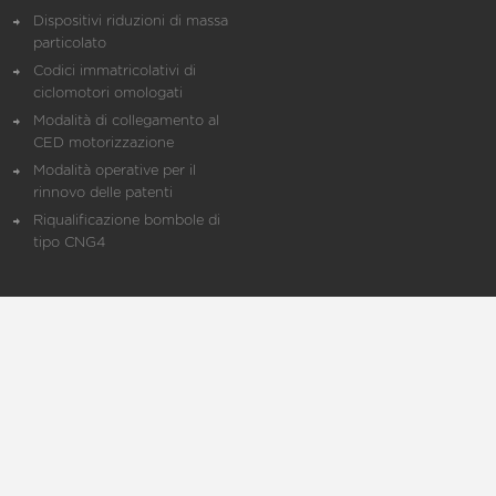
Dispositivi riduzioni di massa
particolato
Codici immatricolativi di
ciclomotori omologati
Modalità di collegamento al
CED motorizzazione
Modalità operative per il
rinnovo delle patenti
Riqualificazione bombole di
tipo CNG4