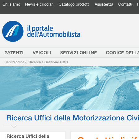
Chi siamo
News e circolari
Catalogo prodotti
Assistenza
Contatti
PATENTI
VEICOLI
SERVIZI ONLINE
CODICE DELL
Servizi online
//
Ricerca e Gestione UMC
Ricerca Uffici della Motorizzazione Civi
Ricerca Uffici della