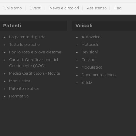
Chi siamo
Eventi
News e circolari
Assistenza
Faq
Patenti
Veicoli
La patente di guida
Autoveicoli
Tutte le pratiche
Motocicli
Foglio rosa e prove d’esame
Revisioni
Carta di Qualificazione del
Collaudi
Conducente (CQC)
Modulistica
Medici Certificatori - Novità
Documento Unico
Modulistica
STED
Patente nautica
Normativa