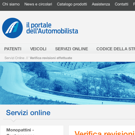
Chi siamo
News e circolari
Catalogo prodotti
Assistenza
Contatti
PATENTI
VEICOLI
SERVIZI ONLINE
CODICE DELLA S
Servizi Online
//
Verifica revisioni effettuate
Servizi online
Monopattini -
Verifica revision