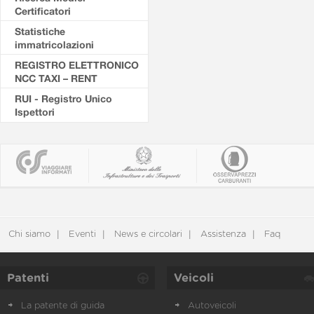
Certificatori
Statistiche
immatricolazioni
REGISTRO ELETTRONICO
NCC TAXI – RENT
RUI - Registro Unico
Ispettori
Chi siamo
Eventi
News e circolari
Assistenza
Faq
Patenti
Veicoli
La patente di guida
Autoveicoli