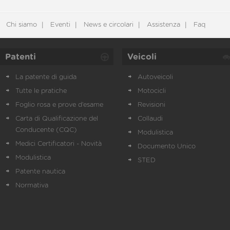
Chi siamo
Eventi
News e circolari
Assistenza
Faq
Patenti
Veicoli
La patente di guida
Autoveicoli
Tutte le pratiche
Motocicli
Foglio rosa e prove d’esame
Revisioni
Carta di Qualificazione del
Collaudi
Conducente (CQC)
Modulistica
Medici Certificatori - Novità
Documento Unico
Modulistica
STED
Patente nautica
Normativa