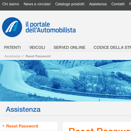
Chi siamo
News e circolari
Catalogo prodotti
Assistenza
Contatti
PATENTI
VEICOLI
SERVIZI ONLINE
CODICE DELLA S
Assistenza
//
Reset Password
Assistenza
Reset Password