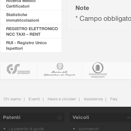
Ricerca Medici
Certificatori
Note
Statistiche
* Campo obbligato
immatricolazioni
REGISTRO ELETTRONICO
NCC TAXI – RENT
RUI - Registro Unico
Ispettori
Chi siamo
Eventi
News e circolari
Assistenza
Faq
Patenti
Veicoli
La patente di guida
Autoveicoli