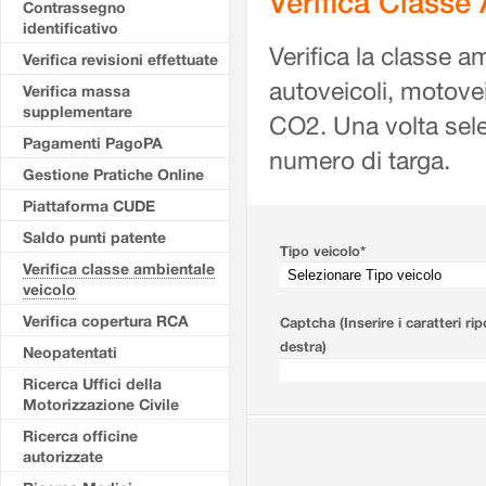
Verifica Classe
Contrassegno
identificativo
Verifica la classe a
Verifica revisioni effettuate
autoveicoli, motovei
Verifica massa
supplementare
CO2. Una volta selezi
Pagamenti PagoPA
numero di targa.
Gestione Pratiche Online
Piattaforma CUDE
Saldo punti patente
Tipo veicolo*
Verifica classe ambientale
veicolo
Verifica copertura RCA
Captcha (Inserire i caratteri rip
destra)
Neopatentati
Ricerca Uffici della
Motorizzazione Civile
Ricerca officine
autorizzate