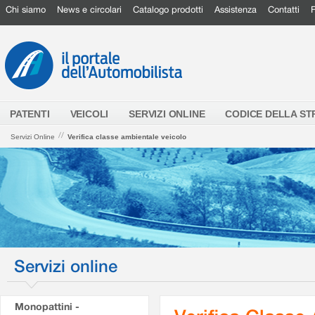
Chi siamo
News e circolari
Catalogo prodotti
Assistenza
Contatti
PATENTI
VEICOLI
SERVIZI ONLINE
CODICE DELLA S
//
Servizi Online
Verifica classe ambientale veicolo
Servizi online
Monopattini -