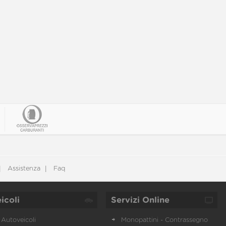
Assistenza
Faq
icoli
Servizi Online
Autoveicoli
Monopattini - Contrassegno