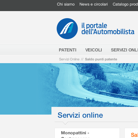
Chi siamo
News e circolari
Catalogo prod
PATENTI
VEICOLI
SERVIZI ONL
Servizi Online
//
Saldo punti patente
Servizi online
Monopattini -
Sa