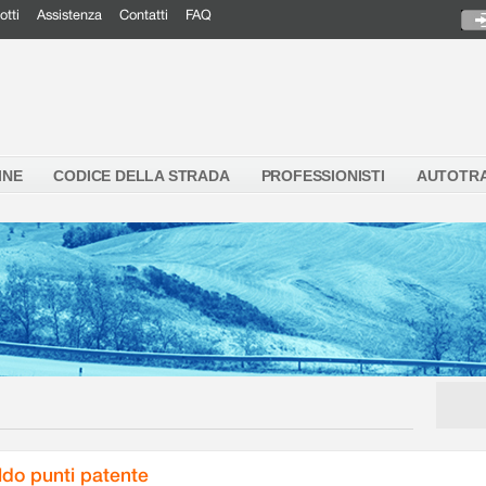
otti
Assistenza
Contatti
FAQ
INE
CODICE DELLA STRADA
PROFESSIONISTI
AUTOTR
ldo punti patente