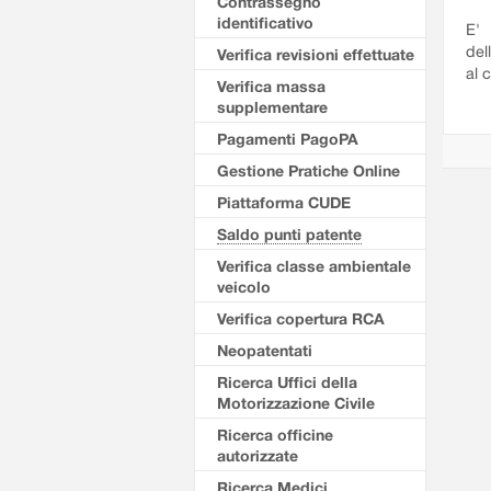
Contrassegno
identificativo
E' 
del
Verifica revisioni effettuate
al 
Verifica massa
supplementare
Pagamenti PagoPA
Gestione Pratiche Online
Piattaforma CUDE
Saldo punti patente
Verifica classe ambientale
veicolo
Verifica copertura RCA
Neopatentati
Ricerca Uffici della
Motorizzazione Civile
Ricerca officine
autorizzate
Ricerca Medici