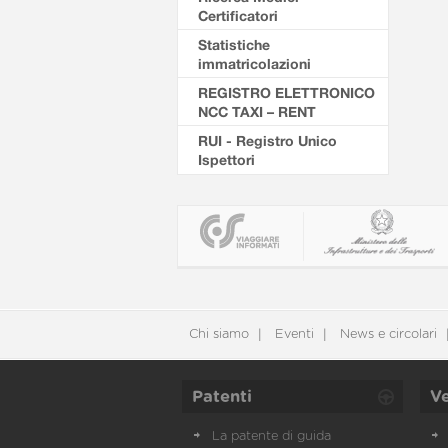
Certificatori
Statistiche
immatricolazioni
REGISTRO ELETTRONICO
NCC TAXI – RENT
RUI - Registro Unico
Ispettori
Chi siamo
Eventi
News e circolari
Patenti
Ve
La patente di guida