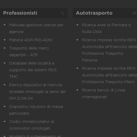
Professionisti
Autotrasporto
Manuale gestione utenze per
Ricerca Aree di Fermata e
agenzie
Nulla Osta
Materia ADR-RID-ADN
Ricerca Imprese Iscritte REN 
Autorizzate all'Esercizio della
Trasporto delle merci
Professione Trasporto
deperibili - ATP
Persone
Database delle località a
Ricerca Imprese iscritte REN 
supporto dei sistemi RDS
Autorizzate all'Esercizio della
TMC
Professione Trasporto Merci
Elenco dispositivi di ritenuta
Ricerca Servizi di Linea
stradale omologati ai sensi del
Interregionali
DM 21.06.04
Dispositivi riduzioni di massa
particolato
Codici immatricolativi di
ciclomotori omologati
Modalità di collegamento al