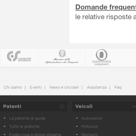
Domande frequenti
le relative risposte
Chi siamo
Eventi
News e circolari
Assistenza
Faq
Patenti
Veicoli
La patente di guida
Autoveicoli
Tutte le pratiche
Motocicli
Foglio rosa e prove d’esame
Revisioni