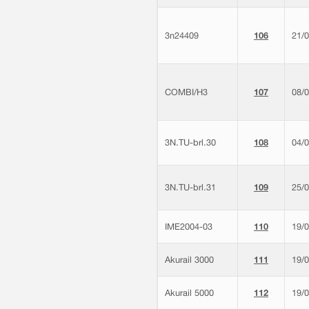
3n24409
106
21/
COMBI/H3
107
08/
3N.TU-brl.30
108
04/
3N.TU-brl.31
109
25/
IME2004-03
110
19/
Akurail 3000
111
19/
Akurail 5000
112
19/