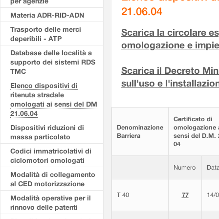
per agenzie
21.06.04
Materia ADR-RID-ADN
Trasporto delle merci
Scarica la circolare e
deperibili - ATP
omologazione e impiego
Database delle località a
supporto dei sistemi RDS
Scarica il Decreto Min
TMC
sull'uso e l'installazio
Elenco dispositivi di
ritenuta stradale
omologati ai sensi del DM
21.06.04
Certificato di
Dispositivi riduzioni di
Denominazione
omologazione 
Barriera
sensi del D.M. 
massa particolato
04
Codici immatricolativi di
ciclomotori omologati
Numero
Dat
Modalità di collegamento
al CED motorizzazione
T 40
77
14/
Modalità operative per il
rinnovo delle patenti