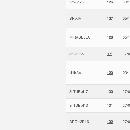
3n28428
126
30/
BRIXIA
127
05/
MIRABELLA
128
05/
3n28236
1**
17/
H4bSp
129
03/
3nTUBpl17
130
27/
3nTUBpl13
131
27/
BROH3BL6
132
27/