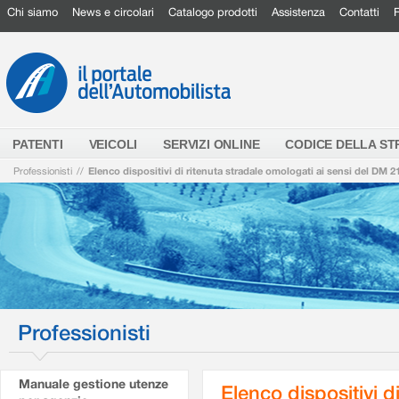
Chi siamo
News e circolari
Catalogo prodotti
Assistenza
Contatti
PATENTI
VEICOLI
SERVIZI ONLINE
CODICE DELLA S
Professionisti
//
Elenco dispositivi di ritenuta stradale omologati ai sensi del DM 2
Professionisti
Manuale gestione utenze
Elenco dispositivi d