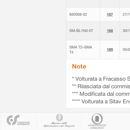
IM2008-02
167
27/
SM-BL1N3-07
168
30/
SMA T2–SMA
169
05/
T4
Note
* Volturata a Fracasso S
** Rilasciata dal commi
*** Modificata dal commi
**** Volturata a Sitav E