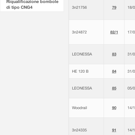
Riqualificazione bombole
di tipo CNG4
3n21756
79
18/
3n24872
82/1
17/
LEONESSA
83
31/
HE 120 B
84
31/
LEONESSA
85
05/
Woodrail
90
14/
3n24335
91
14/