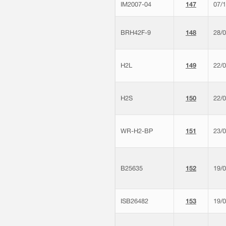
IM2007-04
147
07/
BRH42F-9
148
28/
H2L
149
22/
H2S
150
22/
WR-H2-BP
151
23/
B25635
152
19/
ISB26482
153
19/