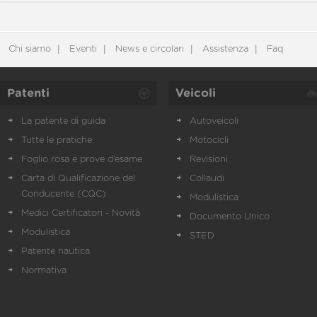
Chi siamo
Eventi
News e circolari
Assistenza
Faq
Patenti
Veicoli
La patente di guida
Autoveicoli
Tutte le pratiche
Motocicli
Foglio rosa e prove d’esame
Revisioni
Carta di Qualificazione del
Collaudi
Conducente (CQC)
Modulistica
Medici Certificatori - Novità
Documento Unico
Modulistica
STED
Patente nautica
Normativa