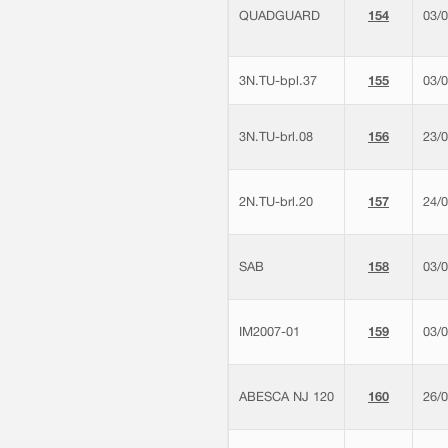
QUADGUARD
154
03/
3N.TU-bpl.37
155
03/
3N.TU-brl.08
156
23/
2N.TU-brl.20
157
24/
SAB
158
03/
IM2007-01
159
03/
ABESCA NJ 120
160
26/