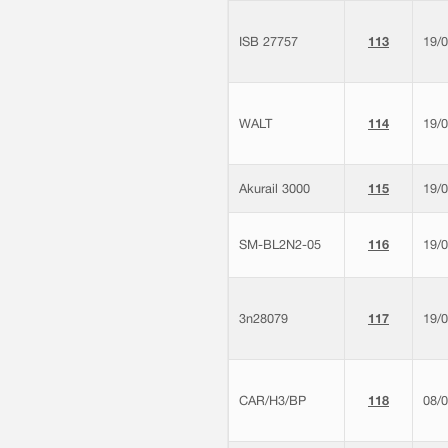
ISB 27757
113
19/
WALT
114
19/
Akurail 3000
115
19/
SM-BL2N2-05
116
19/
3n28079
117
19/
CAR/H3/BP
118
08/