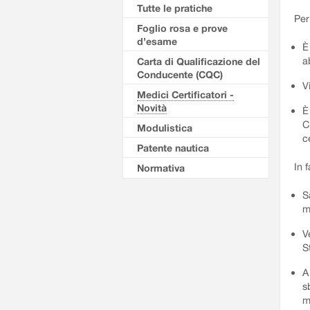
Tutte le pratiche
Per
Foglio rosa e prove
d’esame
È
a
Carta di Qualificazione del
Conducente (CQC)
V
Medici Certificatori -
Novità
È
C
Modulistica
c
Patente nautica
In 
Normativa
S
m
V
S
A
s
m