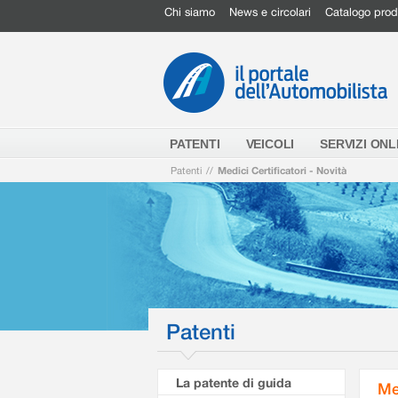
Chi siamo
News e circolari
Catalogo prod
PATENTI
VEICOLI
SERVIZI ONL
Patenti
//
Medici Certificatori - Novità
Patenti
La patente di guida
Me