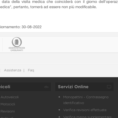
a data della visita medica che coinciderà con il giorno dell'operaz
edica", pertanto, tornerà ad essere non più modificabile.
iornamento: 30-08-2022
Assistenza
Faq
icoli
Servizi Online
Autoveicoli
Monopattini - Contrassegno
identificativo
Motocicli
Verifica revisioni effettuate
Revisioni
Verifica massa supplementare