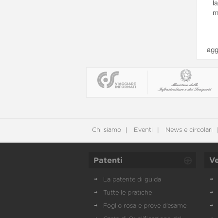
l
m
agg
Chi siamo
Eventi
News e circolari
Patenti
Ve
La patente di guida
Tutte le pratiche
Foglio rosa e prove d’esame