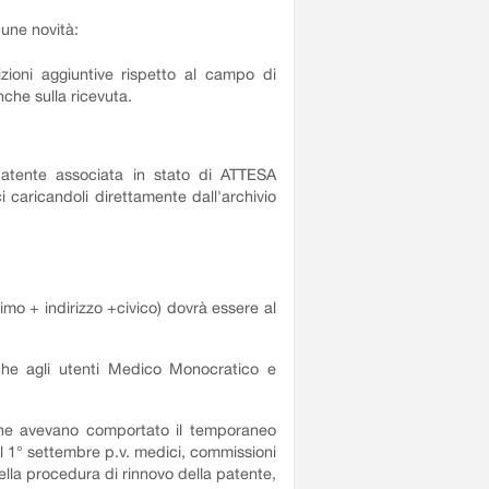
cune novità:
ioni aggiuntive rispetto al campo di
nche sulla ricevuta.
patente associata in stato di ATTESA
caricandoli direttamente dall'archivio
imo + indirizzo +civico) dovrà essere al
che agli utenti Medico Monocratico e
 che avevano comportato il temporaneo
al 1° settembre p.v. medici, commissioni
lla procedura di rinnovo della patente,