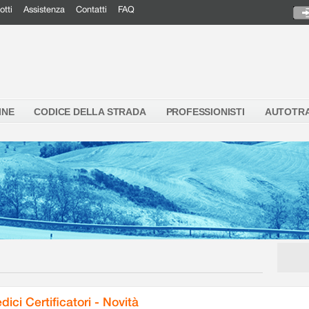
otti
Assistenza
Contatti
FAQ
INE
CODICE DELLA STRADA
PROFESSIONISTI
AUTOTR
dici Certificatori - Novità