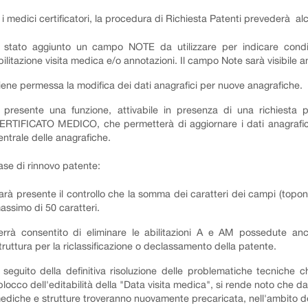
 i medici certificatori, la procedura di Richiesta Patenti prevederà al
 stato aggiunto un campo NOTE da utilizzare per indicare condiz
bilitazione visita medica e/o annotazioni. Il campo Note sarà visibile a
iene permessa la modifica dei dati anagrafici per nuove anagrafiche.
 presente una funzione, attivabile in presenza di una richiesta 
ERTIFICATO MEDICO, che permetterà di aggiornare i dati anagrafici 
entrale delle anagrafiche.
fase di rinnovo patente:
arà presente il controllo che la somma dei caratteri dei campi (topon
assimo di 50 caratteri.
errà consentito di eliminare le abilitazioni A e AM possedute an
truttura per la riclassificazione o declassamento della patente.
 seguito della definitiva risoluzione delle problematiche tecniche
blocco dell'editabilità della "Data visita medica", si rende noto che d
ediche e strutture troveranno nuovamente precaricata, nell'ambito de