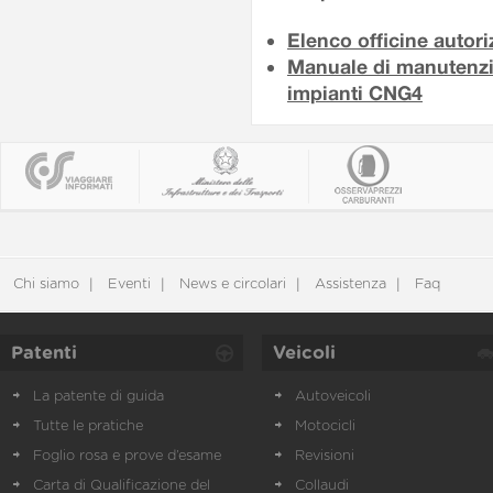
Elenco officine autor
Manuale di manutenzio
impianti CNG4
Chi siamo
Eventi
News e circolari
Assistenza
Faq
Patenti
Veicoli
La patente di guida
Autoveicoli
Tutte le pratiche
Motocicli
Foglio rosa e prove d’esame
Revisioni
Carta di Qualificazione del
Collaudi