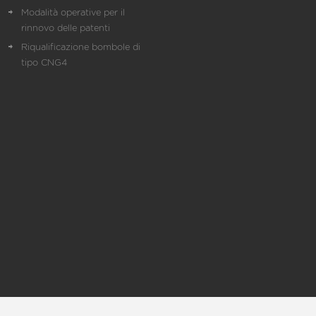
Modalità operative per il
rinnovo delle patenti
Riqualificazione bombole di
tipo CNG4