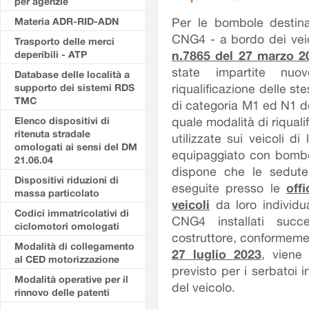
per agenzie
Materia ADR-RID-ADN
Per le bombole destina
CNG4 - a bordo dei vei
Trasporto delle merci
deperibili - ATP
n.7865 del 27 marzo 
state impartite nuo
Database delle località a
supporto dei sistemi RDS
riqualificazione delle st
TMC
di categoria M1 ed N1 
Elenco dispositivi di
quale modalità di riqual
ritenuta stradale
utilizzate sui veicoli di
omologati ai sensi del DM
equipaggiato con bombol
21.06.04
dispone che le sedute
Dispositivi riduzioni di
eseguite presso le
off
massa particolato
veicoli
da loro individua
Codici immatricolativi di
CNG4 installati succ
ciclomotori omologati
costruttore, conformeme
Modalità di collegamento
27 luglio 2023
, viene
al CED motorizzazione
previsto per i serbatoi i
Modalità operative per il
del veicolo.
rinnovo delle patenti