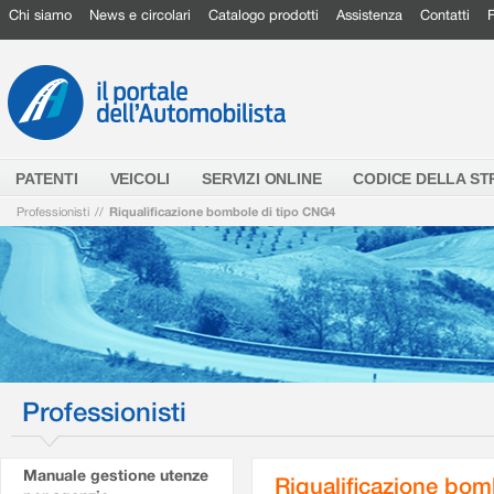
Chi siamo
News e circolari
Catalogo prodotti
Assistenza
Contatti
PATENTI
VEICOLI
SERVIZI ONLINE
CODICE DELLA S
Professionisti
//
Riqualificazione bombole di tipo CNG4
Professionisti
Manuale gestione utenze
Riqualificazione bom