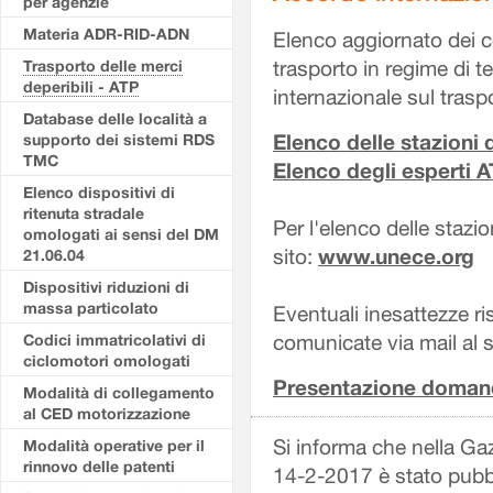
per agenzie
Materia ADR-RID-ADN
Elenco aggiornato dei cen
Trasporto delle merci
trasporto in regime di t
deperibili - ATP
internazionale sul traspo
Database delle località a
Elenco delle stazioni 
supporto dei sistemi RDS
TMC
Elenco degli esperti A
Elenco dispositivi di
ritenuta stradale
Per l'elenco delle stazi
omologati ai sensi del DM
www.unece.org
sito:
21.06.04
Dispositivi riduzioni di
massa particolato
Eventuali inesattezze ri
Codici immatricolativi di
comunicate via mail al 
ciclomotori omologati
Presentazione domand
Modalità di collegamento
al CED motorizzazione
Si informa che nella Gaz
Modalità operative per il
rinnovo delle patenti
14-2-2017 è stato pubbli