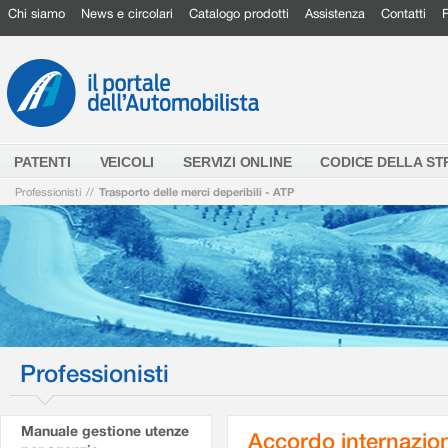
Chi siamo
News e circolari
Catalogo prodotti
Assistenza
Contatti
PATENTI
VEICOLI
SERVIZI ONLINE
CODICE DELLA S
Professionisti
//
Trasporto delle merci deperibili - ATP
Professionisti
Manuale gestione utenze
Accordo internaziona