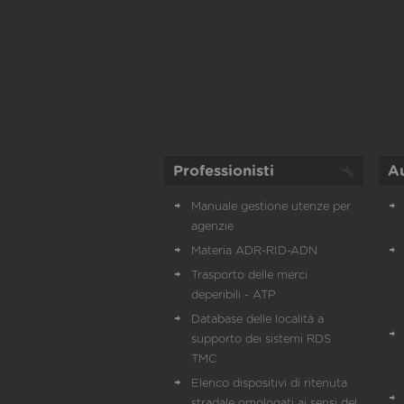
Professionisti
A
Manuale gestione utenze per
agenzie
Materia ADR-RID-ADN
Trasporto delle merci
deperibili - ATP
Database delle località a
supporto dei sistemi RDS
TMC
Elenco dispositivi di ritenuta
stradale omologati ai sensi del