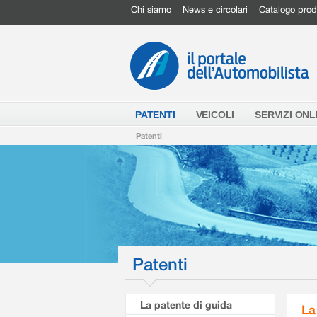
Chi siamo
News e circolari
Catalogo prod
PATENTI
VEICOLI
SERVIZI ONL
Patenti
Patenti
La patente di guida
La