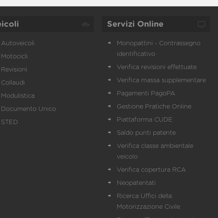
icoli
Servizi Online
Autoveicoli
Monopattini - Contrassegno
identificativo
Motocicli
Verifica revisioni effettuate
Revisioni
Verifica massa supplementare
Collaudi
Pagamenti PagoPA
Modulistica
Gestione Pratiche Online
Documento Unico
Piattaforma CUDE
STED
Saldo punti patente
Verifica classe ambientale
veicolo
Verifica copertura RCA
Neopatentati
Ricerca Uffici della
Motorizzazione Civile