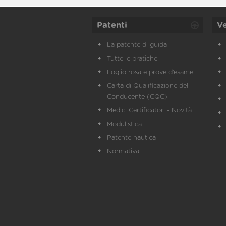
Patenti
Ve
La patente di guida
Tutte le pratiche
Foglio rosa e prove d’esame
Carta di Qualificazione del
Conducente (CQC)
Medici Certificatori - Novità
Modulistica
Patente nautica
Normativa