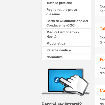
Tutte le pratiche
Con
Foglio rosa e prove
cat
d’esame
Carta di Qualificazione del
Conducente (CQC)
Tu
Medici Certificatori -
Novità
Con
gui
Modulistica
Patente nautica
Normativa
Fo
Con
d'
Ca
Nav
Perché registrarsi?
del