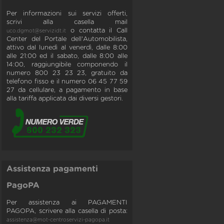
Per informazioni sui servizi offerti,
scrivi alla casella mail
o contatta il Call
uco.dgmot@servizidt.it
Center del Portale dell'Automobilista,
attivo dal lunedì al venerdì, dalle 8:00
alle 21:00 ed il sabato, dalle 8:00 alle
14:00, raggiungibile componendo il
numero 800 23 23 23, gratuito da
telefono fisso e il numero 06 45 77 59
27 da cellulare, a pagamento in base
alla tariffa applicata dai diversi gestori.
Assistenza pagamenti
PagoPA
Per assistenza ai PAGAMENTI
PAGOPA, scrivere alla casella di posta:
assistenza@mot-centroservizi-pagopa.it