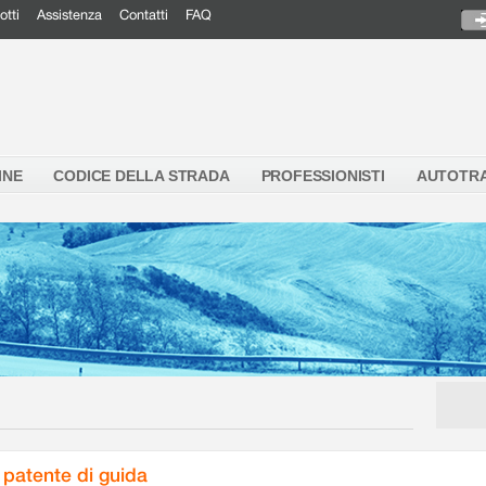
otti
Assistenza
Contatti
FAQ
INE
CODICE DELLA STRADA
PROFESSIONISTI
AUTOTR
 patente di guida