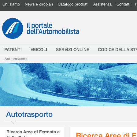
Chi siamo
News e circolari
Catalogo prodotti
Assistenza
Contatti
PATENTI
VEICOLI
SERVIZI ONLINE
CODICE DELLA S
Autotrasporto
Autotrasporto
Ricerca Aree di Fermata e
Ricerca Aree di 