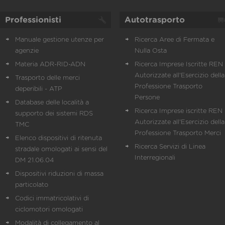
Professionisti
Autotrasporto
Manuale gestione utenze per
Ricerca Aree di Fermata e
agenzie
Nulla Osta
Materia ADR-RID-ADN
Ricerca Imprese Iscritte REN 
Autorizzate all'Esercizio della
Trasporto delle merci
Professione Trasporto
deperibili - ATP
Persone
Database delle località a
Ricerca Imprese iscritte REN 
supporto dei sistemi RDS
Autorizzate all'Esercizio della
TMC
Professione Trasporto Merci
Elenco dispositivi di ritenuta
Ricerca Servizi di Linea
stradale omologati ai sensi del
Interregionali
DM 21.06.04
Dispositivi riduzioni di massa
particolato
Codici immatricolativi di
ciclomotori omologati
Modalità di collegamento al