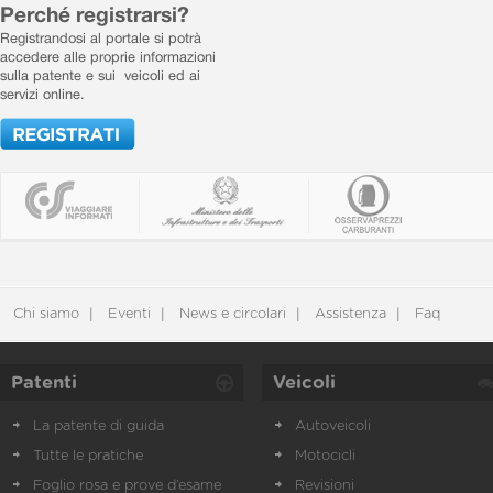
Perché registrarsi?
Registrandosi al portale si potrà
accedere alle proprie informazioni
sulla patente e sui veicoli ed ai
servizi online.
Chi siamo
Eventi
News e circolari
Assistenza
Faq
Patenti
Veicoli
La patente di guida
Autoveicoli
Tutte le pratiche
Motocicli
Foglio rosa e prove d’esame
Revisioni