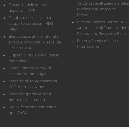
Autorizzate all'Esercizio della
Trasporto delle merci
Professione Trasporto
deperibili - ATP
Persone
Database delle località a
Ricerca Imprese iscritte REN 
supporto dei sistemi RDS
Autorizzate all'Esercizio della
TMC
Professione Trasporto Merci
Elenco dispositivi di ritenuta
Ricerca Servizi di Linea
stradale omologati ai sensi del
Interregionali
DM 21.06.04
Dispositivi riduzioni di massa
particolato
Codici immatricolativi di
ciclomotori omologati
Modalità di collegamento al
CED motorizzazione
Modalità operative per il
rinnovo delle patenti
Riqualificazione bombole di
tipo CNG4