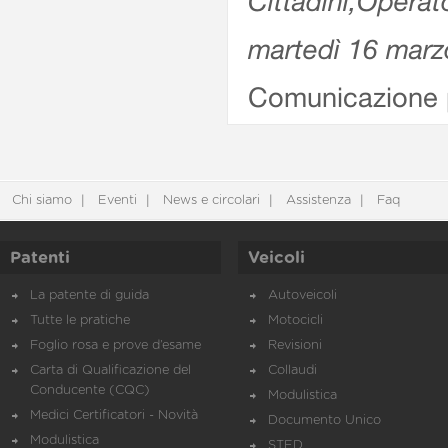
Cittadini,Operat
martedì 16 marz
Comunicazione p
Chi siamo
Eventi
News e circolari
Assistenza
Faq
Patenti
Veicoli
La patente di guida
Autoveicoli
Tutte le pratiche
Motocicli
Foglio rosa e prove d’esame
Revisioni
Carta di Qualificazione del
Collaudi
Conducente (CQC)
Modulistica
Medici Certificatori - Novità
Documento Unico
Modulistica
STED