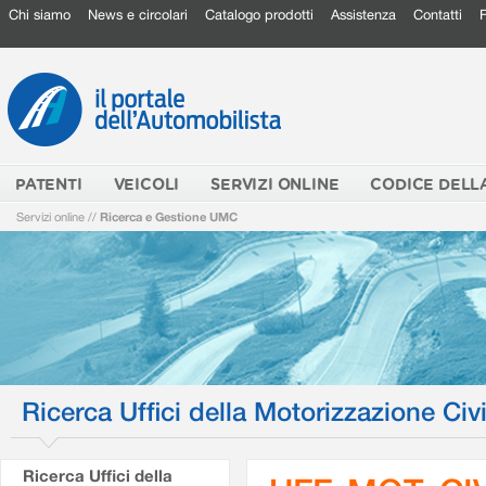
Chi siamo
News e circolari
Catalogo prodotti
Assistenza
Contatti
PATENTI
VEICOLI
SERVIZI ONLINE
CODICE DELL
Servizi online
//
Ricerca e Gestione UMC
Ricerca Uffici della Motorizzazione Civi
Ricerca Uffici della