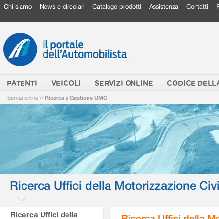
Chi siamo
News e circolari
Catalogo prodotti
Assistenza
Contatti
PATENTI
VEICOLI
SERVIZI ONLINE
CODICE DELL
Servizi online
//
Ricerca e Gestione UMC
Ricerca Uffici della Motorizzazione Civi
Ricerca Uffici della
Ricerca Uffici della M