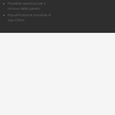
Modalità operative per il
rinnovo delle patenti
Riqualificazione bombole di
tipo CNG4