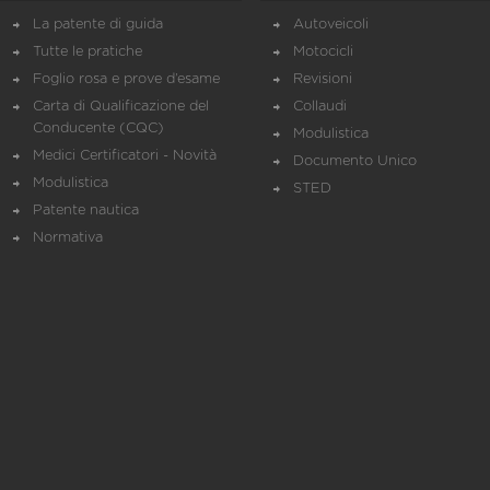
La patente di guida
Autoveicoli
Tutte le pratiche
Motocicli
Foglio rosa e prove d’esame
Revisioni
Carta di Qualificazione del
Collaudi
Conducente (CQC)
Modulistica
Medici Certificatori - Novità
Documento Unico
Modulistica
STED
Patente nautica
Normativa