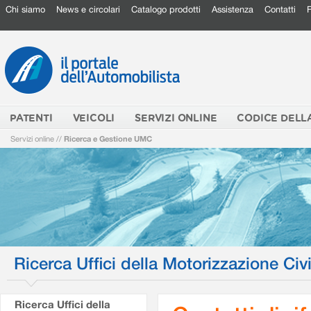
Chi siamo
News e circolari
Catalogo prodotti
Assistenza
Contatti
PATENTI
VEICOLI
SERVIZI ONLINE
CODICE DELL
Servizi online
//
Ricerca e Gestione UMC
Ricerca Uffici della Motorizzazione Civi
Ricerca Uffici della