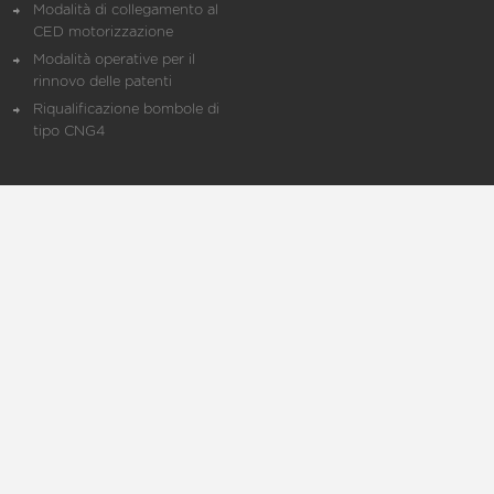
Modalità di collegamento al
CED motorizzazione
Modalità operative per il
rinnovo delle patenti
Riqualificazione bombole di
tipo CNG4