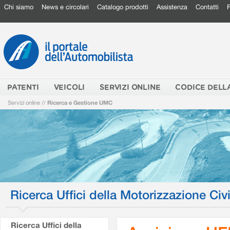
Chi siamo
News e circolari
Catalogo prodotti
Assistenza
Contatti
PATENTI
VEICOLI
SERVIZI ONLINE
CODICE DELL
Servizi online
//
Ricerca e Gestione UMC
Ricerca Uffici della Motorizzazione Civi
Ricerca Uffici della