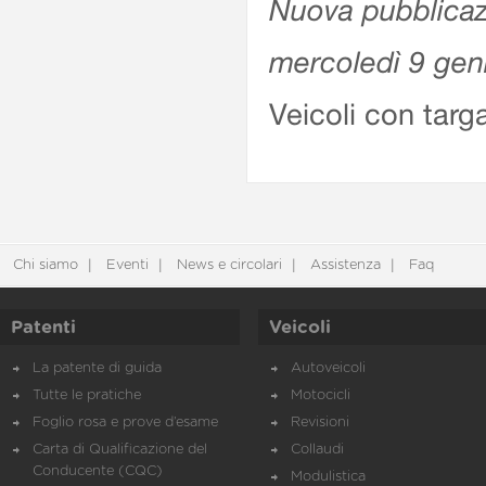
Nuova pubblicazi
mercoledì 9 gen
Veicoli con targ
Chi siamo
Eventi
News e circolari
Assistenza
Faq
Patenti
Veicoli
La patente di guida
Autoveicoli
Tutte le pratiche
Motocicli
Foglio rosa e prove d’esame
Revisioni
Carta di Qualificazione del
Collaudi
Conducente (CQC)
Modulistica