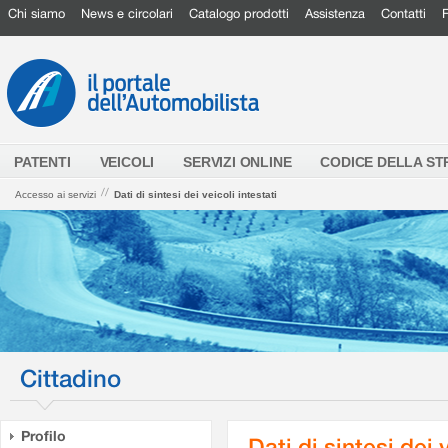
Chi siamo
News e circolari
Catalogo prodotti
Assistenza
Contatti
PATENTI
VEICOLI
SERVIZI ONLINE
CODICE DELLA S
//
Accesso ai servizi
Dati di sintesi dei veicoli intestati
Cittadino
Profilo
Dati di sintesi dei 