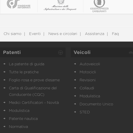
Chi siamo
Eventi
News e circolari
Assistenza
Faq
Patenti
Veicoli
La patente di guida
Autoveicoli
Tutte le pratiche
Motocicli
Foglio rosa e prove d’esame
Revisioni
Carta di Qualificazione del
Collaudi
Conducente (CQC)
Modulistica
Medici Certificatori - Novità
Documento Unico
Modulistica
STED
Patente nautica
Normativa