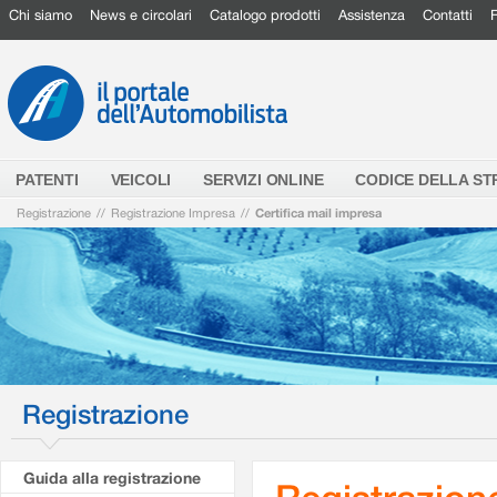
Chi siamo
News e circolari
Catalogo prodotti
Assistenza
Contatti
PATENTI
VEICOLI
SERVIZI ONLINE
CODICE DELLA S
Registrazione
//
Registrazione Impresa
//
Certifica mail impresa
Registrazione
Guida alla registrazione