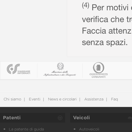
(4)
Per motivi d
verifica che t
Faccia attenzi
senza spazi.
Chi siamo
Eventi
News e circolari
Assistenza
Faq
Patenti
Veicoli
La patente di guida
Autoveicoli