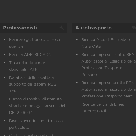
Professionisti
Autotrasporto
Manuale gestione utenze per
Ricerca Aree di Fermata e
agenzie
Nulla Osta
Materia ADR-RID-ADN
Ricerca Imprese Iscritte REN 
Autorizzate all'Esercizio della
Trasporto delle merci
Professione Trasporto
deperibili - ATP
Persone
Database delle località a
Ricerca Imprese iscritte REN 
supporto dei sistemi RDS
Autorizzate all'Esercizio della
TMC
Professione Trasporto Merci
Elenco dispositivi di ritenuta
Ricerca Servizi di Linea
stradale omologati ai sensi del
Interregionali
DM 21.06.04
Dispositivi riduzioni di massa
particolato
Codici immatricolativi di