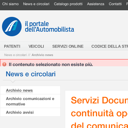
Chi siamo
News e circolari
Catalogo prodotti
Assistenza
Contatti
PATENTI
VEICOLI
SERVIZI ONLINE
CODICE DELLA S
News e circolari
//
Archivio news
Il contenuto selezionato non esiste più.
News e circolari
Archivio news
Servizi Docum
Archivio comunicazioni e
normative
continuità o
Archivio avvisi
del comunica