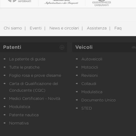
Chi siamo
Eventi
News e circolari
Assistenza
Faq
Patenti
Veicoli
La patente di guida
Autoveicoli
Tutte le pratiche
Motocicli
Foglio rosa e prove d’esame
Revisioni
Carta di Qualificazione del
Collaudi
Conducente (CQC)
Modulistica
Medici Certificatori - Novità
Documento Unico
Modulistica
STED
Patente nautica
Normativa