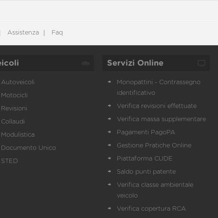
Assistenza
Faq
icoli
Servizi Online
Autoveicoli
Monopattini - Contrassegno
identificativo
Motocicli
Verifica revisioni effettuate
Revisioni
Verifica massa supplementare
Collaudi
Pagamenti PagoPA
Modulistica
Gestione Pratiche Online
Documento Unico
Piattaforma CUDE
STED
Saldo punti patente
Verifica classe ambientale
veicolo
Verifica copertura RCA