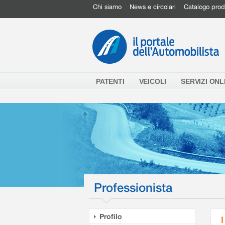
Chi siamo
News e circolari
Catalogo prod
PATENTI
VEICOLI
SERVIZI ONL
Professionista
Profilo
I