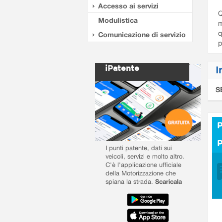
Accesso ai servizi
Q
Modulistica
m
q
Comunicazione di servizio
p
iPatente
I
S
P
I punti patente, dati sui
veicoli, servizi e molto altro.
C'è l'applicazione ufficiale
della Motorizzazione che
spiana la strada.
Scaricala