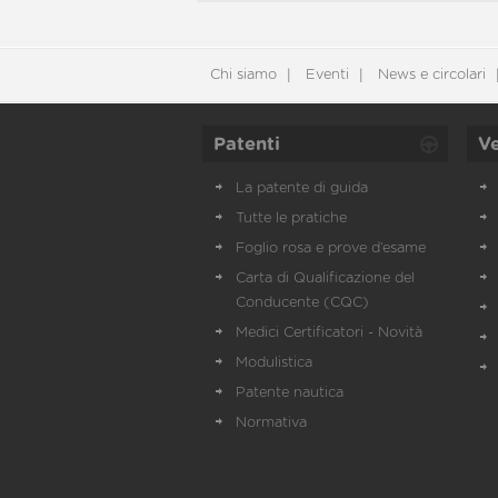
Chi siamo
Eventi
News e circolari
Patenti
Ve
La patente di guida
Tutte le pratiche
Foglio rosa e prove d’esame
Carta di Qualificazione del
Conducente (CQC)
Medici Certificatori - Novità
Modulistica
Patente nautica
Normativa