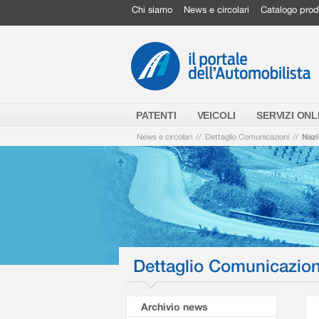
Chi siamo
News e circolari
Catalogo prod
PATENTI
VEICOLI
SERVIZI ONL
News e circolari
//
Dettaglio Comunicazioni
//
Nazi
Dettaglio Comunicazion
Archivio news