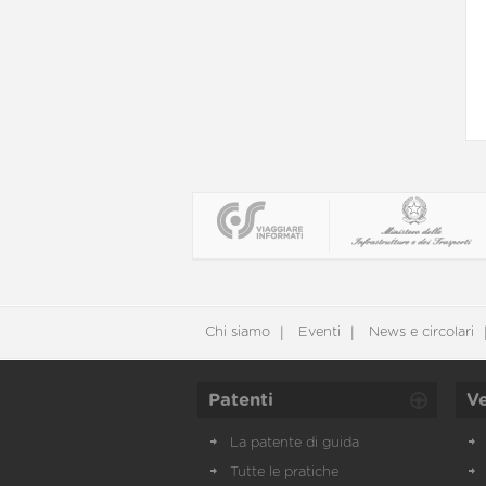
Chi siamo
Eventi
News e circolari
Patenti
Ve
La patente di guida
Tutte le pratiche