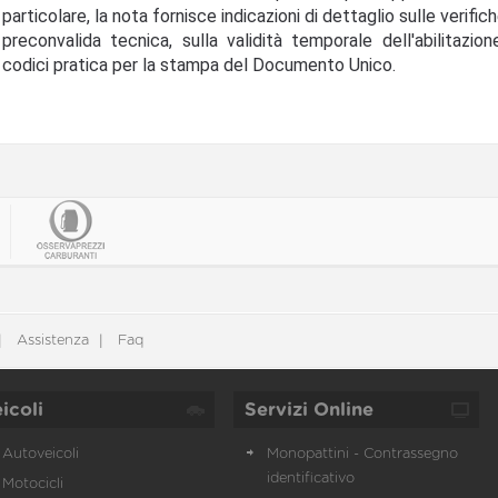
particolare, la nota fornisce indicazioni di dettaglio sulle verific
preconvalida tecnica, sulla validità temporale dell'abilitazion
codici pratica per la stampa del Documento Unico.
Assistenza
Faq
icoli
Servizi Online
Autoveicoli
Monopattini - Contrassegno
identificativo
Motocicli