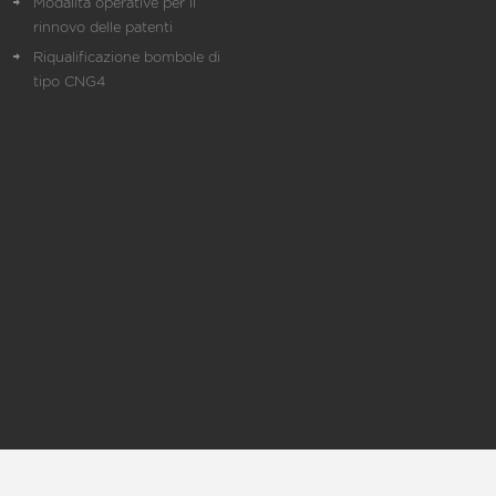
Modalità operative per il
rinnovo delle patenti
Riqualificazione bombole di
tipo CNG4