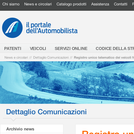
Chi siamo
News e circolari
Catalogo prodotti
Assistenza
Contatti
PATENTI
VEICOLI
SERVIZI ONLINE
CODICE DELLA S
News e circolari
//
Dettaglio Comunicazioni
//
Registro unico telematico dei veicoli 
Dettaglio Comunicazioni
Archivio news