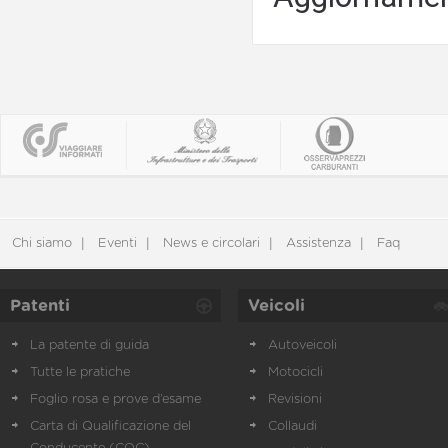
Chi siamo
Eventi
News e circolari
Assistenza
Faq
Patenti
Veicoli
La patente di guida
Autoveicoli
Tutte le pratiche
Motocicli
Foglio rosa e prove d’esame
Revisioni
Carta di Qualificazione del
Collaudi