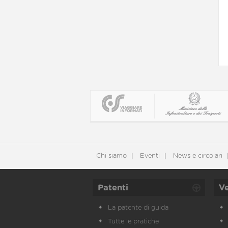
Chi siamo
Eventi
News e circolari
Patenti
Ve
La patente di guida
Tutte le pratiche