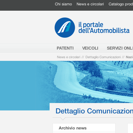
Chi siamo
News e circolari
Catalogo prod
PATENTI
VEICOLI
SERVIZI ONL
News e circolari
//
Dettaglio Comunicazioni
//
Nazi
Dettaglio Comunicazion
Archivio news