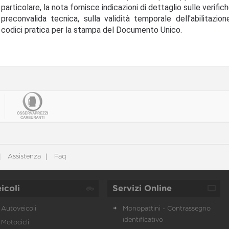
particolare, la nota fornisce indicazioni di dettaglio sulle verific
preconvalida tecnica, sulla validità temporale dell'abilitazion
codici pratica per la stampa del Documento Unico.
Assistenza
Faq
icoli
Servizi Online
Autoveicoli
Monopattini - Contrassegno
identificativo
Motocicli