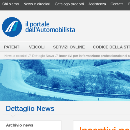
Chi siamo
News e circolari
Catalogo prodotti
Assistenza
Contatti
PATENTI
VEICOLI
SERVIZI ONLINE
CODICE DELLA S
News e circolari
//
Dettaglio News
//
Incentivi per la formazione professionale nel 
Dettaglio News
Archivio news