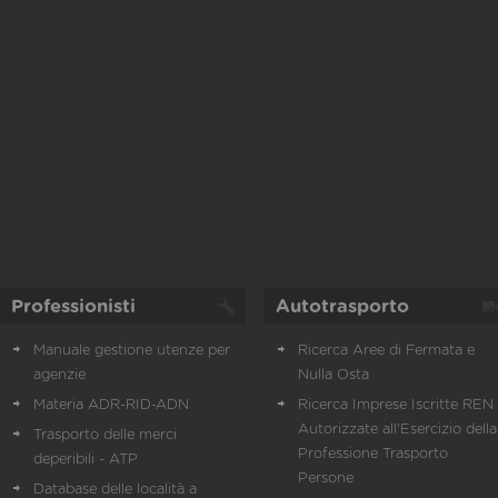
Professionisti
Autotrasporto
Manuale gestione utenze per
Ricerca Aree di Fermata e
agenzie
Nulla Osta
Materia ADR-RID-ADN
Ricerca Imprese Iscritte REN 
Autorizzate all'Esercizio della
Trasporto delle merci
Professione Trasporto
deperibili - ATP
Persone
Database delle località a