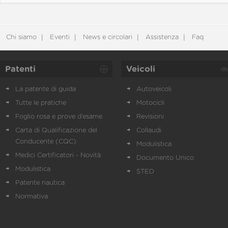
Chi siamo
Eventi
News e circolari
Assistenza
Faq
Patenti
Veicoli
La patente di guida
Autoveicoli
Tutte le pratiche
Motocicli
Foglio rosa e prove d’esame
Revisioni
Carta di Qualificazione del
Collaudi
Conducente (CQC)
Modulistica
Medici Certificatori - Novità
Documento Unico
Modulistica
STED
Patente nautica
Normativa