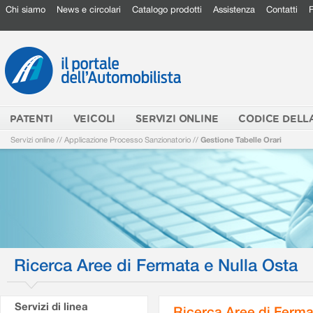
Chi siamo
News e circolari
Catalogo prodotti
Assistenza
Contatti
PATENTI
VEICOLI
SERVIZI ONLINE
CODICE DELL
Servizi online
//
Applicazione Processo Sanzionatorio
//
Gestione Tabelle Orari
Ricerca Aree di Fermata e Nulla Osta
Servizi di linea
Ricerca Aree di Ferma