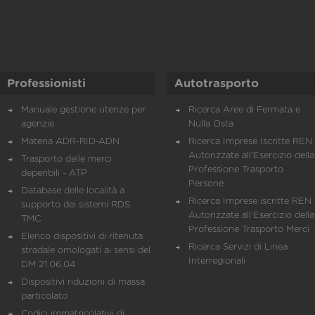
Professionisti
Autotrasporto
Manuale gestione utenze per
Ricerca Aree di Fermata e
agenzie
Nulla Osta
Materia ADR-RID-ADN
Ricerca Imprese Iscritte REN 
Autorizzate all'Esercizio della
Trasporto delle merci
Professione Trasporto
deperibili - ATP
Persone
Database delle località a
Ricerca Imprese iscritte REN 
supporto dei sistemi RDS
Autorizzate all'Esercizio della
TMC
Professione Trasporto Merci
Elenco dispositivi di ritenuta
Ricerca Servizi di Linea
stradale omologati ai sensi del
Interregionali
DM 21.06.04
Dispositivi riduzioni di massa
particolato
Codici immatricolativi di