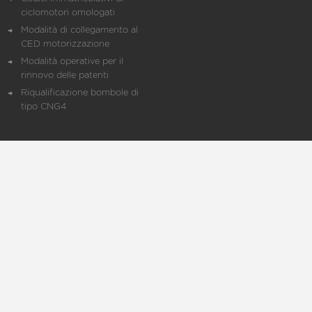
ciclomotori omologati
Modalità di collegamento al
CED motorizzazione
Modalità operative per il
rinnovo delle patenti
Riqualificazione bombole di
tipo CNG4