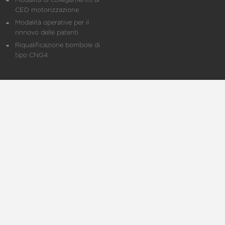
Modalità di collegamento al
CED motorizzazione
Modalità operative per il
rinnovo delle patenti
Riqualificazione bombole di
tipo CNG4