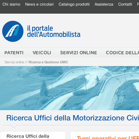
Chi siamo
News e circolari
Catalogo prodotti
Assistenza
Contatti
PATENTI
VEICOLI
SERVIZI ONLINE
CODICE DELL
Servizi online
//
Ricerca e Gestione UMC
Ricerca Uffici della Motorizzazione Civi
Ricerca Uffici della
Turni operativi per U