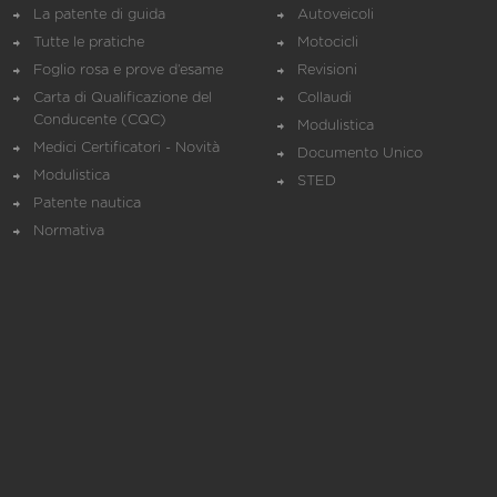
La patente di guida
Autoveicoli
Tutte le pratiche
Motocicli
Foglio rosa e prove d’esame
Revisioni
Carta di Qualificazione del
Collaudi
Conducente (CQC)
Modulistica
Medici Certificatori - Novità
Documento Unico
Modulistica
STED
Patente nautica
Normativa