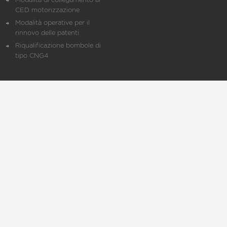
Modalità di collegamento al
CED motorizzazione
Modalità operative per il
rinnovo delle patenti
Riqualificazione bombole di
tipo CNG4