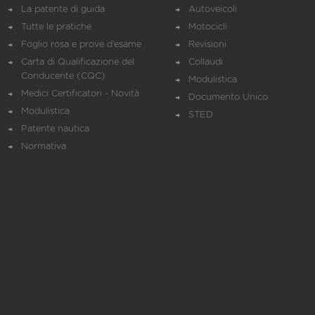
La patente di guida
Autoveicoli
Tutte le pratiche
Motocicli
Foglio rosa e prove d’esame
Revisioni
Carta di Qualificazione del
Collaudi
Conducente (CQC)
Modulistica
Medici Certificatori - Novità
Documento Unico
Modulistica
STED
Patente nautica
Normativa