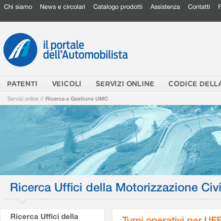
Chi siamo
News e circolari
Catalogo prodotti
Assistenza
Contatti
PATENTI
VEICOLI
SERVIZI ONLINE
CODICE DELL
Servizi online
//
Ricerca e Gestione UMC
Ricerca Uffici della Motorizzazione Civi
Ricerca Uffici della
Turni operativi per U