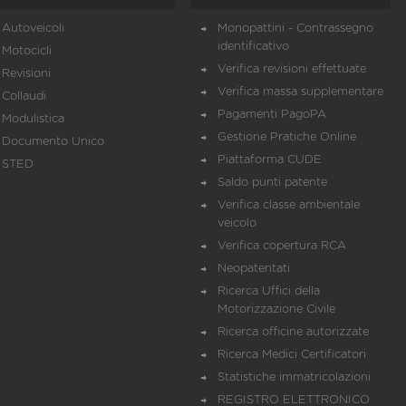
Autoveicoli
Monopattini - Contrassegno
identificativo
Motocicli
Verifica revisioni effettuate
Revisioni
Verifica massa supplementare
Collaudi
Pagamenti PagoPA
Modulistica
Gestione Pratiche Online
Documento Unico
Piattaforma CUDE
STED
Saldo punti patente
Verifica classe ambientale
veicolo
Verifica copertura RCA
Neopatentati
Ricerca Uffici della
Motorizzazione Civile
Ricerca officine autorizzate
Ricerca Medici Certificatori
Statistiche immatricolazioni
REGISTRO ELETTRONICO