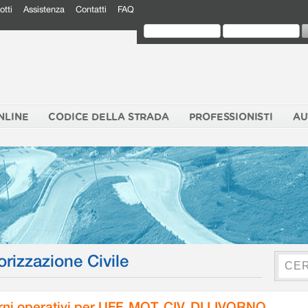
otti
Assistenza
Contatti
FAQ
NLINE
CODICE DELLA STRADA
PROFESSIONISTI
AU
orizzazione Civile
rni operativi per UFF. MOT. CIV. DI LIVORNO