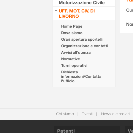
Motorizzazione Civile
Que
UFF. MOT. CIV. DI
LIVORNO
Non
Home Page
Dove siamo
Orari apertura sportelli
Organizzazione e contatti
Avvisi all'utenza
Normative
Turni operativi
Richiesta
informazioni/Contatta
l'ufficio
Chi siamo
Eventi
News e circolari
Patenti
Ve