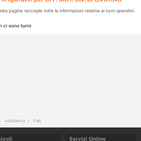
sta pagina raccoglie tutte le informazioni relative ai turni operativi.
 ci sono turni
Assistenza
Faq
icoli
Servizi Online