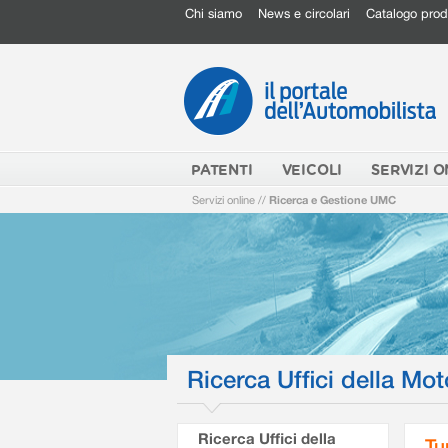
Chi siamo
News e circolari
Catalogo prod
PATENTI
VEICOLI
SERVIZI O
Servizi online
//
Ricerca e Gestione UMC
Ricerca Uffici della Mot
Ricerca Uffici della
Tu