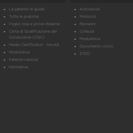
La patente di guida
Autoveicoli
Tutte le pratiche
Motocicli
Foglio rosa e prove d’esame
Revisioni
Carta di Qualificazione del
Collaudi
Conducente (CQC)
Modulistica
Medici Certificatori - Novità
Documento Unico
Modulistica
STED
Patente nautica
Normativa