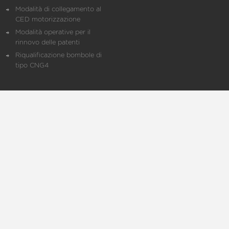
Modalità di collegamento al
CED motorizzazione
Modalità operative per il
rinnovo delle patenti
Riqualificazione bombole di
tipo CNG4