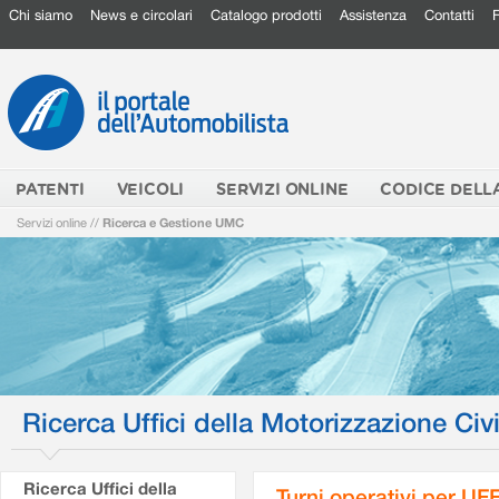
Chi siamo
News e circolari
Catalogo prodotti
Assistenza
Contatti
PATENTI
VEICOLI
SERVIZI ONLINE
CODICE DELL
Servizi online
//
Ricerca e Gestione UMC
Ricerca Uffici della Motorizzazione Civi
Ricerca Uffici della
Turni operativi per U