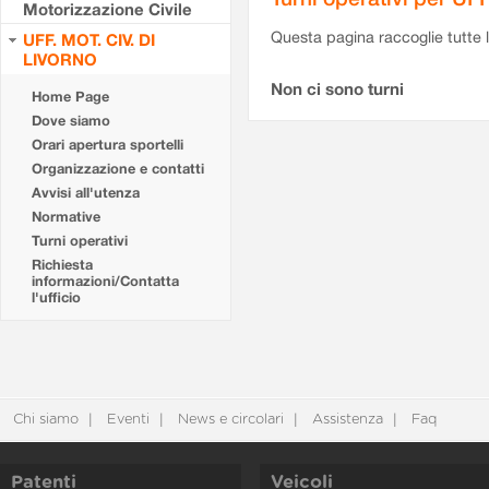
Motorizzazione Civile
Questa pagina raccoglie tutte le
UFF. MOT. CIV. DI
LIVORNO
Non ci sono turni
Home Page
Dove siamo
Orari apertura sportelli
Organizzazione e contatti
Avvisi all'utenza
Normative
Turni operativi
Richiesta
informazioni/Contatta
l'ufficio
Chi siamo
Eventi
News e circolari
Assistenza
Faq
Patenti
Veicoli