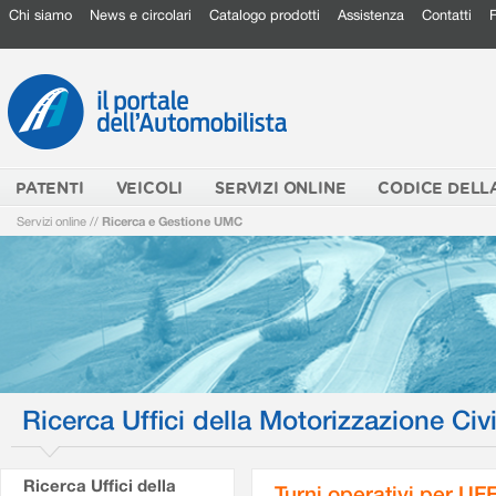
Chi siamo
News e circolari
Catalogo prodotti
Assistenza
Contatti
PATENTI
VEICOLI
SERVIZI ONLINE
CODICE DELL
Servizi online
//
Ricerca e Gestione UMC
Ricerca Uffici della Motorizzazione Civi
Ricerca Uffici della
Turni operativi per U