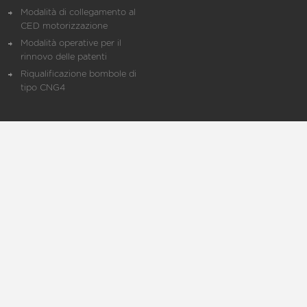
Modalità di collegamento al
CED motorizzazione
Modalità operative per il
rinnovo delle patenti
Riqualificazione bombole di
tipo CNG4