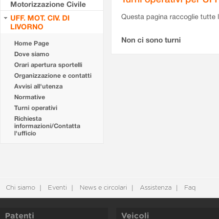
Motorizzazione Civile
Questa pagina raccoglie tutte le
UFF. MOT. CIV. DI
LIVORNO
Non ci sono turni
Home Page
Dove siamo
Orari apertura sportelli
Organizzazione e contatti
Avvisi all'utenza
Normative
Turni operativi
Richiesta
informazioni/Contatta
l'ufficio
Chi siamo
Eventi
News e circolari
Assistenza
Faq
Patenti
Veicoli