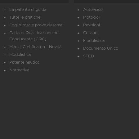
La patente di guida
Autoveicoli
Tutte le pratiche
Motocicli
Foglio rosa e prove d’esame
Revisioni
Carta di Qualificazione del
Collaudi
Conducente (CQC)
Modulistica
Medici Certificatori - Novità
Documento Unico
Modulistica
STED
Patente nautica
Normativa