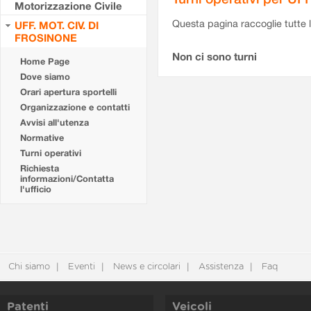
Motorizzazione Civile
Questa pagina raccoglie tutte le
UFF. MOT. CIV. DI
FROSINONE
Non ci sono turni
Home Page
Dove siamo
Orari apertura sportelli
Organizzazione e contatti
Avvisi all'utenza
Normative
Turni operativi
Richiesta
informazioni/Contatta
l'ufficio
Chi siamo
Eventi
News e circolari
Assistenza
Faq
Patenti
Veicoli