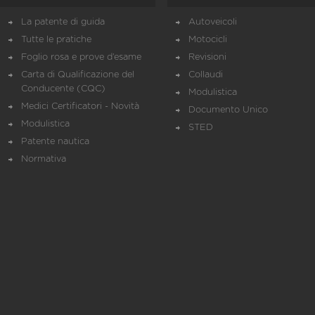
La patente di guida
Autoveicoli
Tutte le pratiche
Motocicli
Foglio rosa e prove d’esame
Revisioni
Carta di Qualificazione del
Collaudi
Conducente (CQC)
Modulistica
Medici Certificatori - Novità
Documento Unico
Modulistica
STED
Patente nautica
Normativa