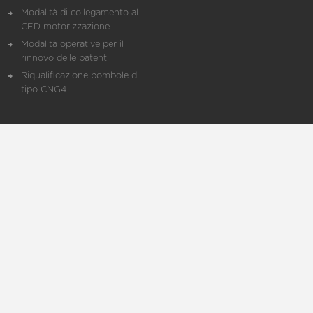
Modalità di collegamento al
CED motorizzazione
Modalità operative per il
rinnovo delle patenti
Riqualificazione bombole di
tipo CNG4