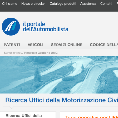
Chi siamo
News e circolari
Catalogo prodotti
Assistenza
Contatti
PATENTI
VEICOLI
SERVIZI ONLINE
CODICE DELL
Servizi online
//
Ricerca e Gestione UMC
Ricerca Uffici della Motorizzazione Civi
Ricerca Uffici della
Turni operativi per U