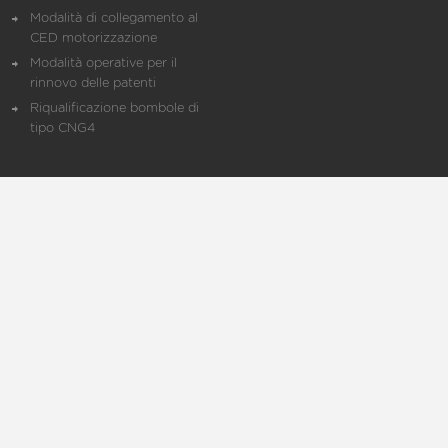
Modalità di collegamento al
CED motorizzazione
Modalità operative per il
rinnovo delle patenti
Riqualificazione bombole di
tipo CNG4