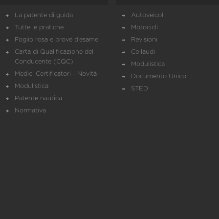
La patente di guida
Autoveicoli
Tutte le pratiche
Motocicli
Foglio rosa e prove d’esame
Revisioni
Carta di Qualificazione del
Collaudi
Conducente (CQC)
Modulistica
Medici Certificatori - Novità
Documento Unico
Modulistica
STED
Patente nautica
Normativa