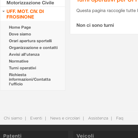
Motorizzazione Civile
Questa pagina raccoglie tutte le
UFF. MOT. CIV. DI
FROSINONE
Non ci sono turni
Home Page
Dove siamo
Orari apertura sportelli
Organizzazione e contatti
Avvisi all'utenza
Normative
Turni operativi
Richiesta
informazioni/Contatta
l'ufficio
Chi siamo
Eventi
News e circolari
Assistenza
Faq
Patenti
Veicoli