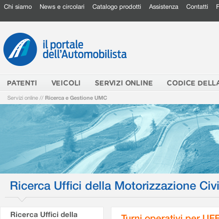
Chi siamo
News e circolari
Catalogo prodotti
Assistenza
Contatti
PATENTI
VEICOLI
SERVIZI ONLINE
CODICE DELL
Servizi online
//
Ricerca e Gestione UMC
Ricerca Uffici della Motorizzazione Civi
Ricerca Uffici della
Turni operativi per U