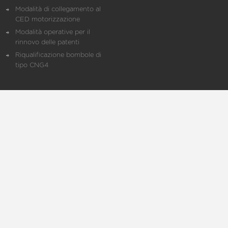
Modalità di collegamento al
CED motorizzazione
Modalità operative per il
rinnovo delle patenti
Riqualificazione bombole di
tipo CNG4