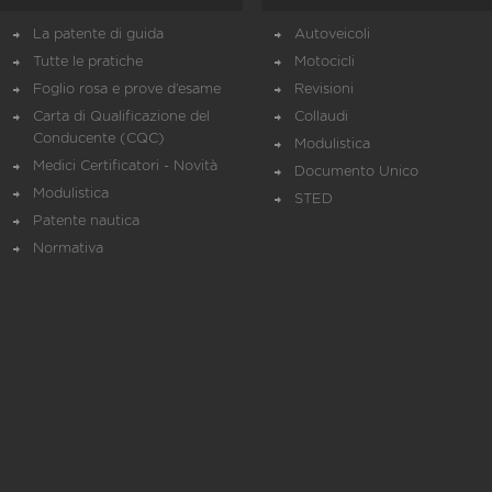
La patente di guida
Autoveicoli
Tutte le pratiche
Motocicli
Foglio rosa e prove d’esame
Revisioni
Carta di Qualificazione del
Collaudi
Conducente (CQC)
Modulistica
Medici Certificatori - Novità
Documento Unico
Modulistica
STED
Patente nautica
Normativa