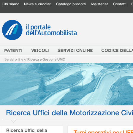
Chi siamo
News e circolari
Catalogo prodotti
Assistenza
Contatti
PATENTI
VEICOLI
SERVIZI ONLINE
CODICE DELL
Servizi online
//
Ricerca e Gestione UMC
Ricerca Uffici della Motorizzazione Civi
Ricerca Uffici della
Turni operativi per U