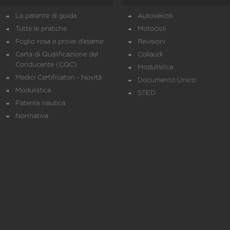
La patente di guida
Autoveicoli
Tutte le pratiche
Motocicli
Foglio rosa e prove d’esame
Revisioni
Carta di Qualificazione del
Collaudi
Conducente (CQC)
Modulistica
Medici Certificatori - Novità
Documento Unico
Modulistica
STED
Patente nautica
Normativa