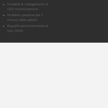
Modalità di collegamento al
CED motorizzazione
Modalità operative per il
rinnovo delle patenti
Riqualificazione bombole di
tipo CNG4