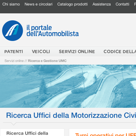
Chi siamo
News e circolari
Catalogo prodotti
Assistenza
Contatti
PATENTI
VEICOLI
SERVIZI ONLINE
CODICE DELL
Servizi online
//
Ricerca e Gestione UMC
Ricerca Uffici della Motorizzazione Civi
Ricerca Uffici della
Turni operativi per U