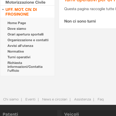
Motorizzazione Civile
Questa pagina raccoglie tutte le
UFF. MOT. CIV. DI
FROSINONE
Non ci sono turni
Home Page
Dove siamo
Orari apertura sportelli
Organizzazione e contatti
Avvisi all'utenza
Normative
Turni operativi
Richiesta
informazioni/Contatta
l'ufficio
Chi siamo
Eventi
News e circolari
Assistenza
Faq
Patenti
Veicoli