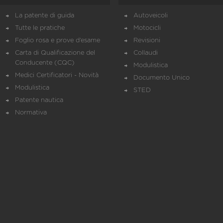
La patente di guida
Autoveicoli
Tutte le pratiche
Motocicli
Foglio rosa e prove d’esame
Revisioni
Carta di Qualificazione del
Collaudi
Conducente (CQC)
Modulistica
Medici Certificatori - Novità
Documento Unico
Modulistica
STED
Patente nautica
Normativa