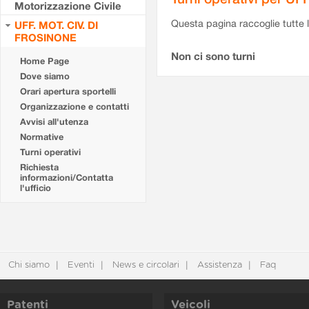
Motorizzazione Civile
Questa pagina raccoglie tutte le
UFF. MOT. CIV. DI
FROSINONE
Non ci sono turni
Home Page
Dove siamo
Orari apertura sportelli
Organizzazione e contatti
Avvisi all'utenza
Normative
Turni operativi
Richiesta
informazioni/Contatta
l'ufficio
Chi siamo
Eventi
News e circolari
Assistenza
Faq
Patenti
Veicoli