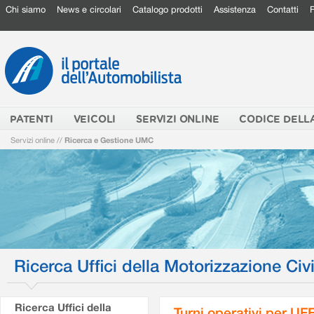
Chi siamo
News e circolari
Catalogo prodotti
Assistenza
Contatti
PATENTI
VEICOLI
SERVIZI ONLINE
CODICE DELL
Servizi online
//
Ricerca e Gestione UMC
Ricerca Uffici della Motorizzazione Civi
Ricerca Uffici della
Turni operativi per U