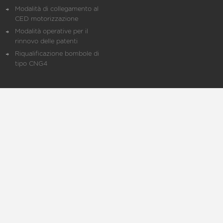
Modalità di collegamento al
CED motorizzazione
Modalità operative per il
rinnovo delle patenti
Riqualificazione bombole di
tipo CNG4