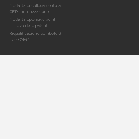
Modalità di collegamento al
CED motorizzazione
Modalità operative per il
rinnovo delle patenti
Riqualificazione bombole di
tipo CNG4