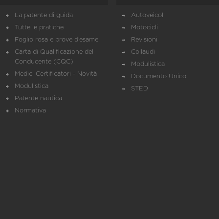
La patente di guida
Autoveicoli
Tutte le pratiche
Motocicli
Foglio rosa e prove d’esame
Revisioni
Carta di Qualificazione del
Collaudi
Conducente (CQC)
Modulistica
Medici Certificatori - Novità
Documento Unico
Modulistica
STED
Patente nautica
Normativa