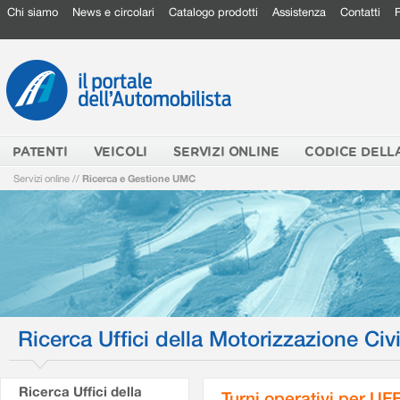
Chi siamo
News e circolari
Catalogo prodotti
Assistenza
Contatti
PATENTI
VEICOLI
SERVIZI ONLINE
CODICE DELL
Servizi online
//
Ricerca e Gestione UMC
Ricerca Uffici della Motorizzazione Civi
Ricerca Uffici della
Turni operativi per U