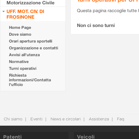
Motorizzazione Civile
Questa pagina raccoglie tutte le
UFF. MOT. CIV. DI
FROSINONE
Non ci sono turni
Home Page
Dove siamo
Orari apertura sportelli
Organizzazione e contatti
Avvisi all'utenza
Normative
Turni operativi
Richiesta
informazioni/Contatta
l'ufficio
Chi siamo
Eventi
News e circolari
Assistenza
Faq
Patenti
Veicoli