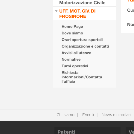
Motorizzazione Civile
Que
UFF. MOT. CIV. DI
FROSINONE
Non
Home Page
Dove siamo
Orari apertura sportelli
Organizzazione e contatti
Avvisi all'utenza
Normative
Turni operativi
Richiesta
informazioni/Contatta
l'ufficio
Chi siamo
Eventi
News e circolari
Patenti
Ve