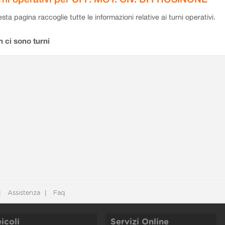
sta pagina raccoglie tutte le informazioni relative ai turni operativi.
 ci sono turni
Assistenza
Faq
icoli
Servizi Online