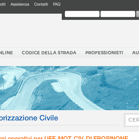
otti
Assistenza
Contatti
FAQ
NLINE
CODICE DELLA STRADA
PROFESSIONISTI
AU
orizzazione Civile
rni operativi per UFF. MOT. CIV. DI FROSINONE