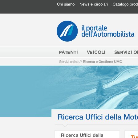
Chi siamo
News e circolari
Catalogo prod
PATENTI
VEICOLI
SERVIZI O
Servizi online
//
Ricerca e Gestione UMC
Ricerca Uffici della Mot
Ricerca Uffici della
Tu