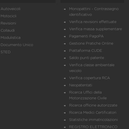
Autoveicoli
Monopattini - Contrassegno
identificativo
Motocicli
Verifica revisioni effettuate
Revisioni
Verifica massa supplementare
Collaudi
Pagamenti PagoPA
Modulistica
Gestione Pratiche Online
Documento Unico
Piattaforma CUDE
STED
Saldo punti patente
Verifica classe ambientale
veicolo
Verifica copertura RCA
Neopatentati
Ricerca Uffici della
Motorizzazione Civile
Ricerca officine autorizzate
Ricerca Medici Certificatori
Statistiche immatricolazioni
REGISTRO ELETTRONICO