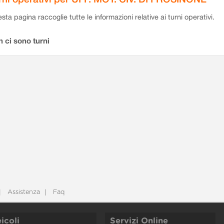
sta pagina raccoglie tutte le informazioni relative ai turni operativi.
 ci sono turni
Assistenza
Faq
icoli
Servizi Online