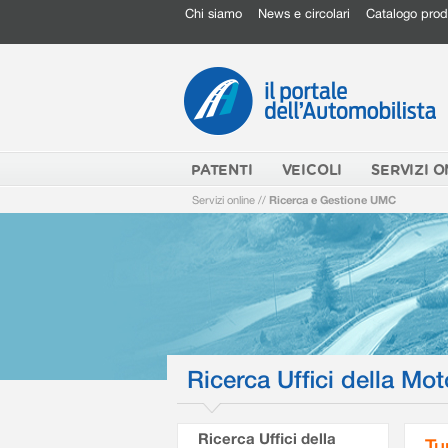
Chi siamo
News e circolari
Catalogo prod
PATENTI
VEICOLI
SERVIZI O
Servizi online
//
Ricerca e Gestione UMC
Ricerca Uffici della Mot
Ricerca Uffici della
Tu