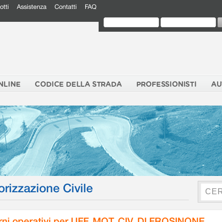
otti
Assistenza
Contatti
FAQ
NLINE
CODICE DELLA STRADA
PROFESSIONISTI
AU
orizzazione Civile
rni operativi per UFF. MOT. CIV. DI FROSINONE