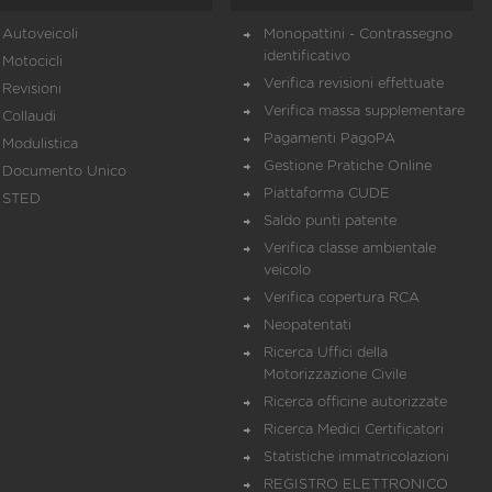
Autoveicoli
Monopattini - Contrassegno
identificativo
Motocicli
Verifica revisioni effettuate
Revisioni
Verifica massa supplementare
Collaudi
Pagamenti PagoPA
Modulistica
Gestione Pratiche Online
Documento Unico
Piattaforma CUDE
STED
Saldo punti patente
Verifica classe ambientale
veicolo
Verifica copertura RCA
Neopatentati
Ricerca Uffici della
Motorizzazione Civile
Ricerca officine autorizzate
Ricerca Medici Certificatori
Statistiche immatricolazioni
REGISTRO ELETTRONICO