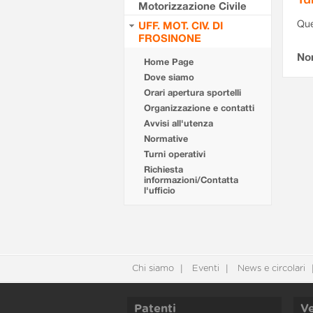
Motorizzazione Civile
Que
UFF. MOT. CIV. DI
FROSINONE
Non
Home Page
Dove siamo
Orari apertura sportelli
Organizzazione e contatti
Avvisi all'utenza
Normative
Turni operativi
Richiesta
informazioni/Contatta
l'ufficio
Chi siamo
Eventi
News e circolari
Patenti
Ve