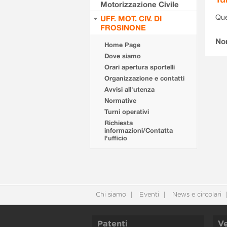
Motorizzazione Civile
Que
UFF. MOT. CIV. DI
FROSINONE
Non
Home Page
Dove siamo
Orari apertura sportelli
Organizzazione e contatti
Avvisi all'utenza
Normative
Turni operativi
Richiesta
informazioni/Contatta
l'ufficio
Chi siamo
Eventi
News e circolari
Patenti
Ve