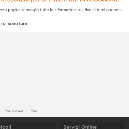
sta pagina raccoglie tutte le informazioni relative ai turni operativi.
 ci sono turni
Assistenza
Faq
icoli
Servizi Online