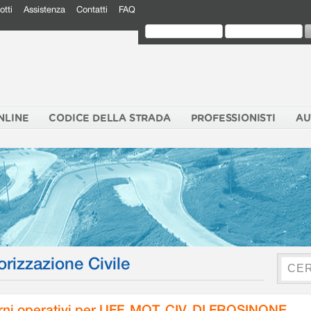
otti
Assistenza
Contatti
FAQ
NLINE
CODICE DELLA STRADA
PROFESSIONISTI
AU
orizzazione Civile
rni operativi per UFF. MOT. CIV. DI FROSINONE