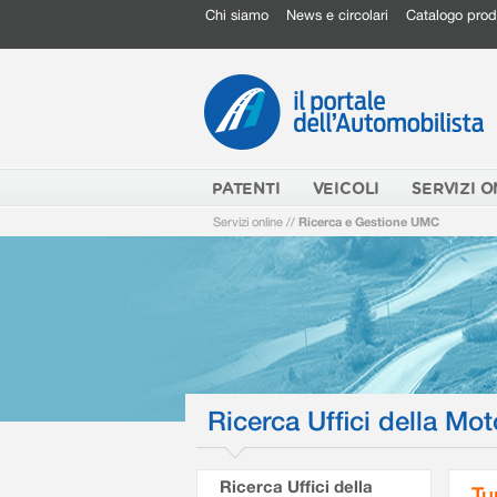
Chi siamo
News e circolari
Catalogo prod
PATENTI
VEICOLI
SERVIZI O
Servizi online
//
Ricerca e Gestione UMC
Ricerca Uffici della Mot
Ricerca Uffici della
Tu