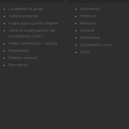
La patente di guida
Autoveicoli
Tutte le pratiche
Motocicli
Foglio rosa e prove d’esame
Revisioni
Carta di Qualificazione del
Collaudi
Conducente (CQC)
Modulistica
Medici Certificatori - Novità
Documento Unico
Modulistica
STED
Patente nautica
Normativa