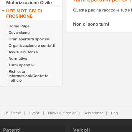
Motorizzazione Civile
Questa pagina raccoglie tutte le
UFF. MOT. CIV. DI
FROSINONE
Non ci sono turni
Home Page
Dove siamo
Orari apertura sportelli
Organizzazione e contatti
Avvisi all'utenza
Normative
Turni operativi
Richiesta
informazioni/Contatta
l'ufficio
Chi siamo
Eventi
News e circolari
Assistenza
Faq
Patenti
Veicoli