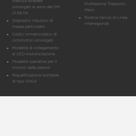
ritenuta stradale
Professione Trasporto
omologati ai sensi del DM
Merci
21.06.04
Ricerca Servizi di Linea
Dispositivi riduzioni di
Interregionali
massa particolato
Codici immatricolativi di
ciclomotori omologati
Modalità di collegamento
al CED motorizzazione
Modalità operative per il
rinnovo delle patenti
Riqualificazione bombole
di tipo CNG4