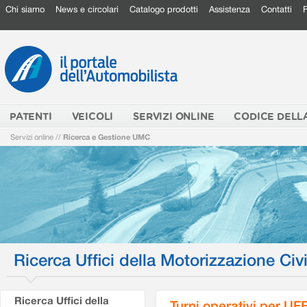
Chi siamo
News e circolari
Catalogo prodotti
Assistenza
Contatti
PATENTI
VEICOLI
SERVIZI ONLINE
CODICE DELL
Servizi online
//
Ricerca e Gestione UMC
Ricerca Uffici della Motorizzazione Civi
Ricerca Uffici della
Turni operativi per U