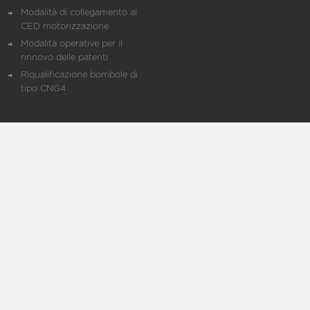
Modalità di collegamento al
CED motorizzazione
Modalità operative per il
rinnovo delle patenti
Riqualificazione bombole di
tipo CNG4