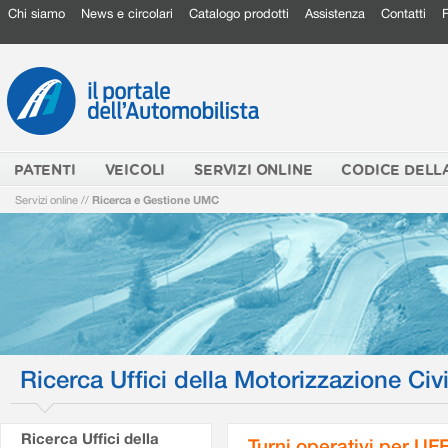
Chi siamo
News e circolari
Catalogo prodotti
Assistenza
Contatti
PATENTI
VEICOLI
SERVIZI ONLINE
CODICE DELL
Servizi online
//
Ricerca e Gestione UMC
Ricerca Uffici della Motorizzazione Civi
Ricerca Uffici della
Turni operativi per U