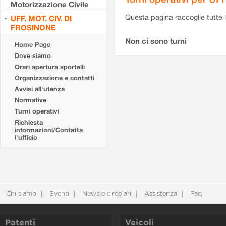
Motorizzazione Civile
Questa pagina raccoglie tutte le
UFF. MOT. CIV. DI
FROSINONE
Non ci sono turni
Home Page
Dove siamo
Orari apertura sportelli
Organizzazione e contatti
Avvisi all'utenza
Normative
Turni operativi
Richiesta
informazioni/Contatta
l'ufficio
Chi siamo
Eventi
News e circolari
Assistenza
Faq
Patenti
Veicoli