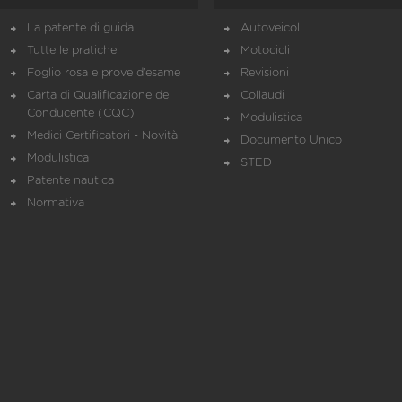
La patente di guida
Autoveicoli
Tutte le pratiche
Motocicli
Foglio rosa e prove d’esame
Revisioni
Carta di Qualificazione del
Collaudi
Conducente (CQC)
Modulistica
Medici Certificatori - Novità
Documento Unico
Modulistica
STED
Patente nautica
Normativa