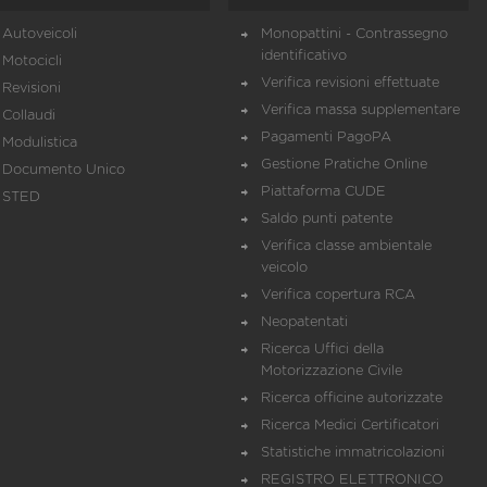
Autoveicoli
Monopattini - Contrassegno
identificativo
Motocicli
Verifica revisioni effettuate
Revisioni
Verifica massa supplementare
Collaudi
Pagamenti PagoPA
Modulistica
Gestione Pratiche Online
Documento Unico
Piattaforma CUDE
STED
Saldo punti patente
Verifica classe ambientale
veicolo
Verifica copertura RCA
Neopatentati
Ricerca Uffici della
Motorizzazione Civile
Ricerca officine autorizzate
Ricerca Medici Certificatori
Statistiche immatricolazioni
REGISTRO ELETTRONICO