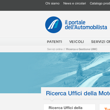
Chi siamo
News e circolari
Catalogo prod
PATENTI
VEICOLI
SERVIZI O
Servizi online
//
Ricerca e Gestione UMC
Ricerca Uffici della Mot
Ricerca Uffici della
Tu