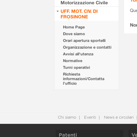
Motorizzazione Civile
Que
UFF. MOT. CIV. DI
FROSINONE
Non
Home Page
Dove siamo
Orari apertura sportelli
Organizzazione e contatti
Avvisi all'utenza
Normative
Turni operativi
Richiesta
informazioni/Contatta
l'ufficio
Chi siamo
Eventi
News e circolari
Patenti
Ve