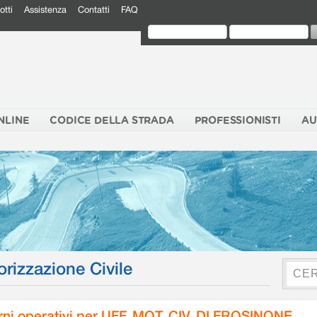
otti
Assistenza
Contatti
FAQ
NLINE
CODICE DELLA STRADA
PROFESSIONISTI
AU
orizzazione Civile
rni operativi per UFF. MOT. CIV. DI FROSINONE