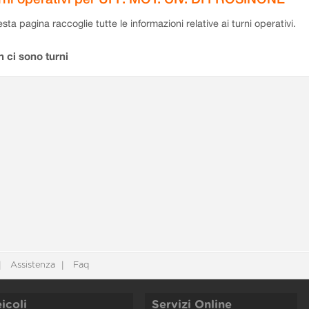
sta pagina raccoglie tutte le informazioni relative ai turni operativi.
 ci sono turni
Assistenza
Faq
icoli
Servizi Online