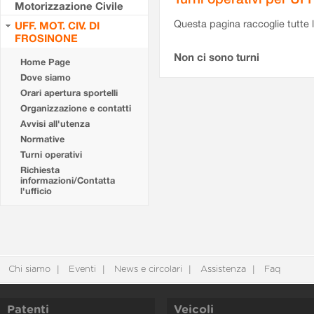
Motorizzazione Civile
Questa pagina raccoglie tutte le
UFF. MOT. CIV. DI
FROSINONE
Non ci sono turni
Home Page
Dove siamo
Orari apertura sportelli
Organizzazione e contatti
Avvisi all'utenza
Normative
Turni operativi
Richiesta
informazioni/Contatta
l'ufficio
Chi siamo
Eventi
News e circolari
Assistenza
Faq
Patenti
Veicoli