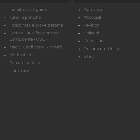
La patente di guida
Autoveicoli
Tutte le pratiche
Motocicli
Foglio rosa e prove d’esame
Revisioni
Carta di Qualificazione del
Collaudi
Conducente (CQC)
Modulistica
Medici Certificatori - Novità
Documento Unico
Modulistica
STED
Patente nautica
Normativa