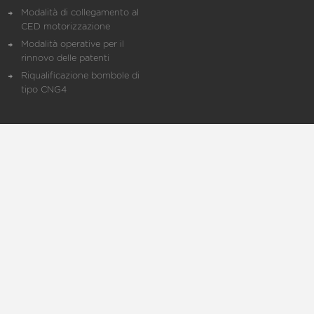
Modalità di collegamento al
CED motorizzazione
Modalità operative per il
rinnovo delle patenti
Riqualificazione bombole di
tipo CNG4