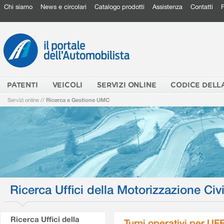
Chi siamo
News e circolari
Catalogo prodotti
Assistenza
Contatti
PATENTI
VEICOLI
SERVIZI ONLINE
CODICE DELL
Servizi online
//
Ricerca e Gestione UMC
Ricerca Uffici della Motorizzazione Civi
Ricerca Uffici della
Turni operativi per U