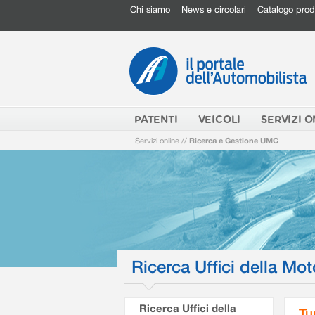
Chi siamo
News e circolari
Catalogo prod
PATENTI
VEICOLI
SERVIZI O
Servizi online
//
Ricerca e Gestione UMC
Ricerca Uffici della Mot
Ricerca Uffici della
Tu