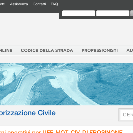
otti
Assistenza
Contatti
FAQ
NLINE
CODICE DELLA STRADA
PROFESSIONISTI
AU
orizzazione Civile
rni operativi per UFF. MOT. CIV. DI FROSINONE