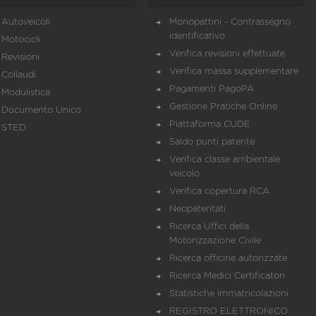
Autoveicoli
Monopattini - Contrassegno
identificativo
Motocicli
Verifica revisioni effettuate
Revisioni
Verifica massa supplementare
Collaudi
Pagamenti PagoPA
Modulistica
Gestione Pratiche Online
Documento Unico
Piattaforma CUDE
STED
Saldo punti patente
Verifica classe ambientale
veicolo
Verifica copertura RCA
Neopatentati
Ricerca Uffici della
Motorizzazione Civile
Ricerca officine autorizzate
Ricerca Medici Certificatori
Statistiche immatricolazioni
REGISTRO ELETTRONICO