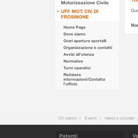
Motorizzazione Civile
Que
UFF. MOT. CIV. DI
FROSINONE
Non
Home Page
Dove siamo
Orari apertura sportelli
Organizzazione e contatti
Avvisi all'utenza
Normative
Turni operativi
Richiesta
informazioni/Contatta
l'ufficio
Chi siamo
Eventi
News e circolari
Patenti
Ve