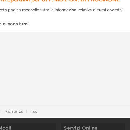
sta pagina raccoglie tutte le informazioni relative ai turni operativi.
 ci sono turni
Assistenza
Faq
icoli
Servizi Online