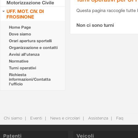
Motorizzazione Civile
Questa pagina raccoglie tutte le
UFF. MOT. CIV. DI
FROSINONE
Non ci sono turni
Home Page
Dove siamo
Orari apertura sportelli
Organizzazione e contatti
Avvisi all'utenza
Normative
Turni operativi
Richiesta
informazioni/Contatta
l'ufficio
Chi siamo
Eventi
News e circolari
Assistenza
Faq
Patenti
Veicoli