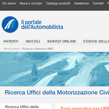
Chi siamo
News e circolari
Catalogo prodotti
Assistenza
Contatti
PATENTI
VEICOLI
SERVIZI ONLINE
CODICE DELL
Servizi online
//
Ricerca e Gestione UMC
Ricerca Uffici della Motorizzazione Civi
Ricerca Uffici della
Turni operativi per U