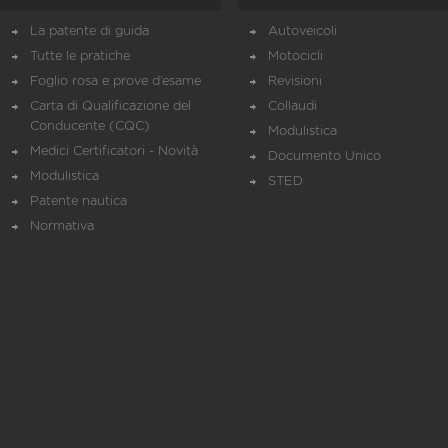
La patente di guida
Autoveicoli
Tutte le pratiche
Motocicli
Foglio rosa e prove d’esame
Revisioni
Carta di Qualificazione del
Collaudi
Conducente (CQC)
Modulistica
Medici Certificatori - Novità
Documento Unico
Modulistica
STED
Patente nautica
Normativa