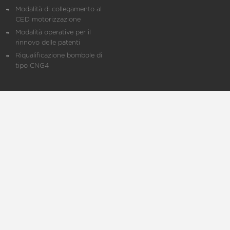
Modalità di collegamento al
CED motorizzazione
Modalità operative per il
rinnovo delle patenti
Riqualificazione bombole di
tipo CNG4