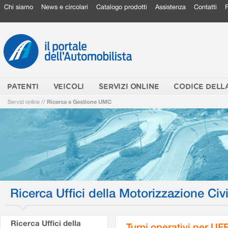
Chi siamo
News e circolari
Catalogo prodotti
Assistenza
Contatti
PATENTI
VEICOLI
SERVIZI ONLINE
CODICE DELL
Servizi online
//
Ricerca e Gestione UMC
Ricerca Uffici della Motorizzazione Civi
Ricerca Uffici della
Turni operativi per U