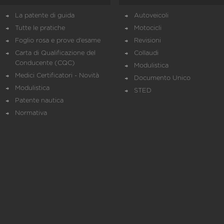
La patente di guida
Autoveicoli
Tutte le pratiche
Motocicli
Foglio rosa e prove d’esame
Revisioni
Carta di Qualificazione del
Collaudi
Conducente (CQC)
Modulistica
Medici Certificatori - Novità
Documento Unico
Modulistica
STED
Patente nautica
Normativa