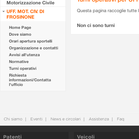
Motorizzazione Civile
Questa pagina raccoglie tutte le
UFF. MOT. CIV. DI
FROSINONE
Non ci sono turni
Home Page
Dove siamo
Orari apertura sportelli
Organizzazione e contatti
Avvisi all'utenza
Normative
Turni operativi
Richiesta
informazioni/Contatta
l'ufficio
Chi siamo
Eventi
News e circolari
Assistenza
Faq
Patenti
Veicoli