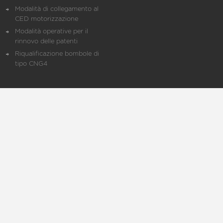
Modalità di collegamento al
CED motorizzazione
Modalità operative per il
rinnovo delle patenti
Riqualificazione bombole di
tipo CNG4