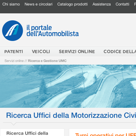
Chi siamo
News e circolari
Catalogo prodotti
Assistenza
Contatti
PATENTI
VEICOLI
SERVIZI ONLINE
CODICE DELL
Servizi online
//
Ricerca e Gestione UMC
Ricerca Uffici della Motorizzazione Civi
Ricerca Uffici della
Turni operativi per U