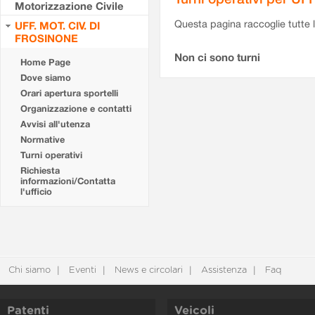
Motorizzazione Civile
Questa pagina raccoglie tutte le
UFF. MOT. CIV. DI
FROSINONE
Non ci sono turni
Home Page
Dove siamo
Orari apertura sportelli
Organizzazione e contatti
Avvisi all'utenza
Normative
Turni operativi
Richiesta
informazioni/Contatta
l'ufficio
Chi siamo
Eventi
News e circolari
Assistenza
Faq
Patenti
Veicoli