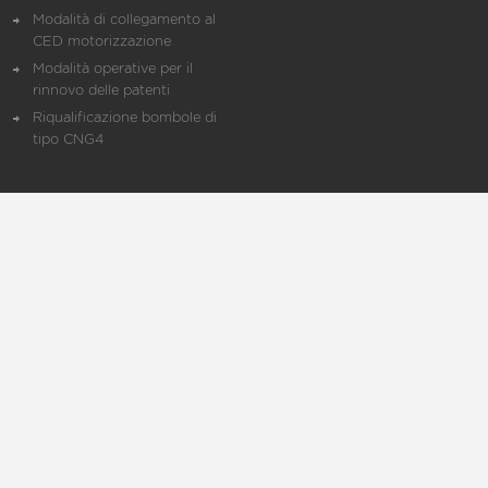
Modalità di collegamento al
CED motorizzazione
Modalità operative per il
rinnovo delle patenti
Riqualificazione bombole di
tipo CNG4