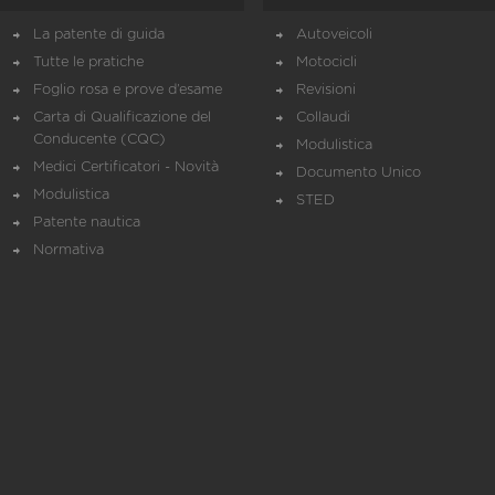
La patente di guida
Autoveicoli
Tutte le pratiche
Motocicli
Foglio rosa e prove d’esame
Revisioni
Carta di Qualificazione del
Collaudi
Conducente (CQC)
Modulistica
Medici Certificatori - Novità
Documento Unico
Modulistica
STED
Patente nautica
Normativa