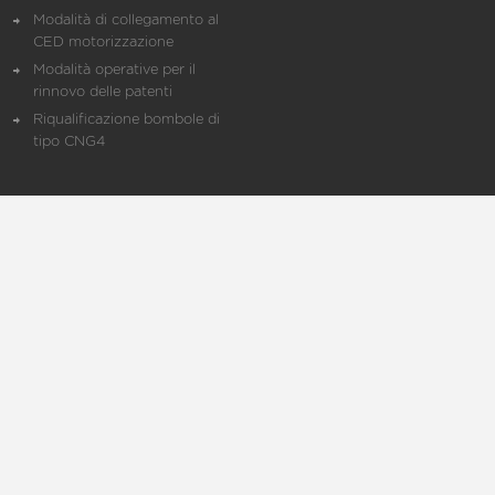
Modalità di collegamento al
CED motorizzazione
Modalità operative per il
rinnovo delle patenti
Riqualificazione bombole di
tipo CNG4