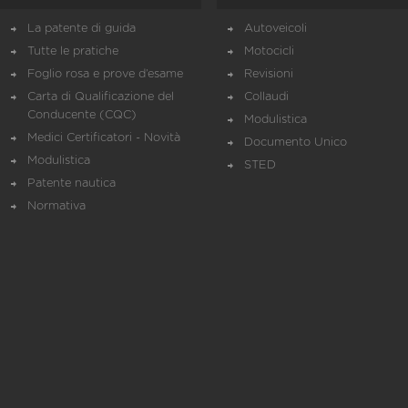
La patente di guida
Autoveicoli
Tutte le pratiche
Motocicli
Foglio rosa e prove d’esame
Revisioni
Carta di Qualificazione del
Collaudi
Conducente (CQC)
Modulistica
Medici Certificatori - Novità
Documento Unico
Modulistica
STED
Patente nautica
Normativa