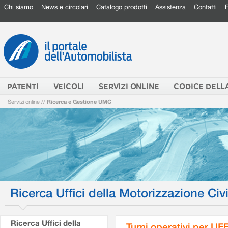
Chi siamo
News e circolari
Catalogo prodotti
Assistenza
Contatti
PATENTI
VEICOLI
SERVIZI ONLINE
CODICE DELL
Servizi online
//
Ricerca e Gestione UMC
Ricerca Uffici della Motorizzazione Civi
Ricerca Uffici della
Turni operativi per U