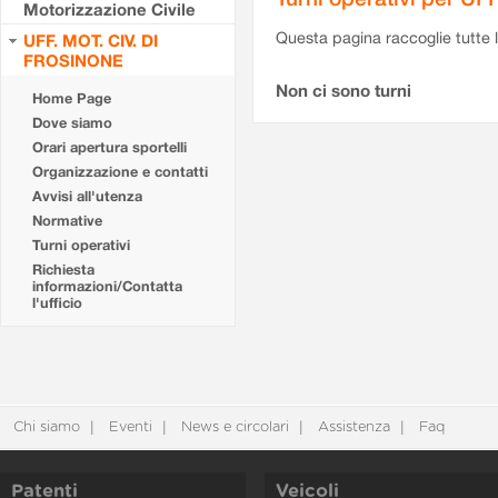
Motorizzazione Civile
Questa pagina raccoglie tutte le
UFF. MOT. CIV. DI
FROSINONE
Non ci sono turni
Home Page
Dove siamo
Orari apertura sportelli
Organizzazione e contatti
Avvisi all'utenza
Normative
Turni operativi
Richiesta
informazioni/Contatta
l'ufficio
Chi siamo
Eventi
News e circolari
Assistenza
Faq
Patenti
Veicoli