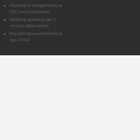
Modalità di collegamento al
CED motorizzazione
Modalità operative per il
rinnovo delle patenti
Riqualificazione bombole di
tipo CNG4