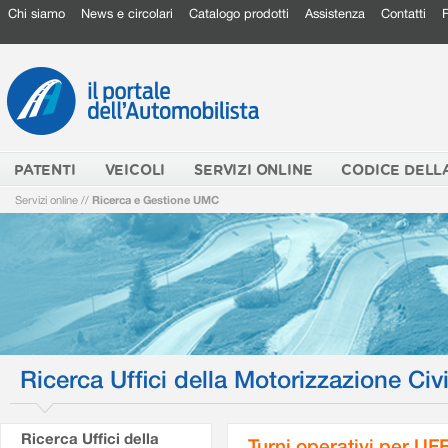
Chi siamo
News e circolari
Catalogo prodotti
Assistenza
Contatti
PATENTI
VEICOLI
SERVIZI ONLINE
CODICE DELL
Servizi online
//
Ricerca e Gestione UMC
Ricerca Uffici della Motorizzazione Civi
Ricerca Uffici della
Turni operativi per U