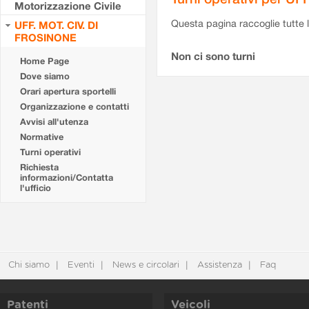
Motorizzazione Civile
Questa pagina raccoglie tutte le
UFF. MOT. CIV. DI
FROSINONE
Non ci sono turni
Home Page
Dove siamo
Orari apertura sportelli
Organizzazione e contatti
Avvisi all'utenza
Normative
Turni operativi
Richiesta
informazioni/Contatta
l'ufficio
Chi siamo
Eventi
News e circolari
Assistenza
Faq
Patenti
Veicoli