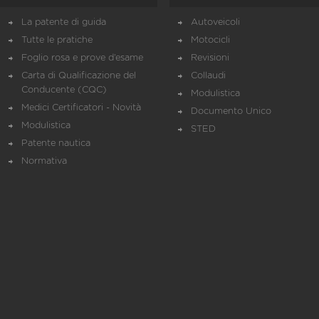
La patente di guida
Autoveicoli
Tutte le pratiche
Motocicli
Foglio rosa e prove d’esame
Revisioni
Carta di Qualificazione del
Collaudi
Conducente (CQC)
Modulistica
Medici Certificatori - Novità
Documento Unico
Modulistica
STED
Patente nautica
Normativa