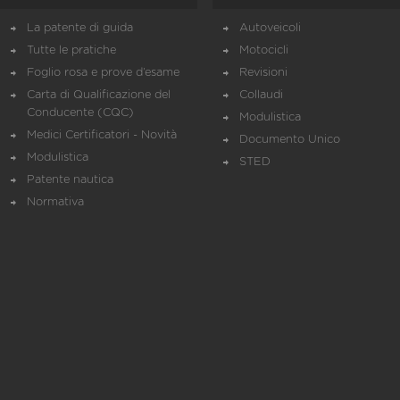
La patente di guida
Autoveicoli
Tutte le pratiche
Motocicli
Foglio rosa e prove d’esame
Revisioni
Carta di Qualificazione del
Collaudi
Conducente (CQC)
Modulistica
Medici Certificatori - Novità
Documento Unico
Modulistica
STED
Patente nautica
Normativa