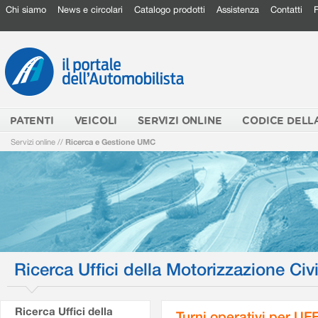
Chi siamo
News e circolari
Catalogo prodotti
Assistenza
Contatti
PATENTI
VEICOLI
SERVIZI ONLINE
CODICE DELL
Servizi online
//
Ricerca e Gestione UMC
Ricerca Uffici della Motorizzazione Civi
Ricerca Uffici della
Turni operativi per U