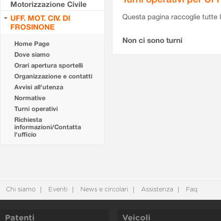
Motorizzazione Civile
Questa pagina raccoglie tutte le
UFF. MOT. CIV. DI
FROSINONE
Non ci sono turni
Home Page
Dove siamo
Orari apertura sportelli
Organizzazione e contatti
Avvisi all'utenza
Normative
Turni operativi
Richiesta
informazioni/Contatta
l'ufficio
Chi siamo
Eventi
News e circolari
Assistenza
Faq
Patenti
Veicoli