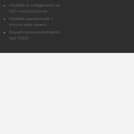
Modalità di collegamento al
CED motorizzazione
Modalità operative per il
rinnovo delle patenti
Riqualificazione bombole di
tipo CNG4